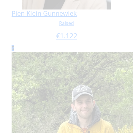
Pien Klein Gunnewiek
Raised
€
1.122
5