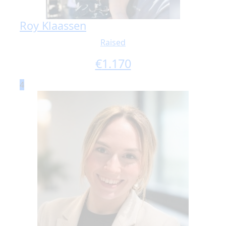
Roy Klaassen
Raised
€
1.170
4