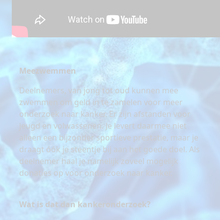
Meezwemmen
Deelnemers, van jong tot oud kunnen mee
zwemmen om geld in te zamelen voor meer
onderzoek naar kanker. Er zijn afstanden voor
jeugd en volwassenen. Je levert daarmee niet
alleen een bijzonder sportieve prestatie, maar je
draagt óók je steentje bij aan het goede doel. Als
deelnemer haal je namelijk zoveel mogelijk
donaties op voor onderzoek naar kanker.
Wat is dat dan kankeronderzoek?