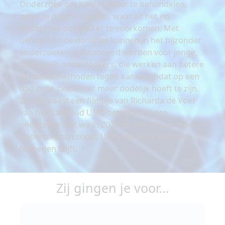
Onderzoek om kanker beter te behandelen,
beter te diagnosticeren, waar zit het en
onderzoek om kanker te voorkomen. Met
behulp van de donaties kunnen in het bijzonder
onderzoeken gefinancierd worden voor jonge,
talentvolle onderzoekers, die werken aan betere
behandelmethoden tegen kanker zodat op een
dag deze ziekte niet meer dodelijk hoeft te zijn.
Zie hiernaast een filmpje van Richarda de Voer
van het Radboud UMC betreffende een
onderzoek wat we in 2025 en ook dit jaar weer
ondersteunen zodat 100% van onze donaties in
Nijmegen blijft.
Zij gingen je voor...