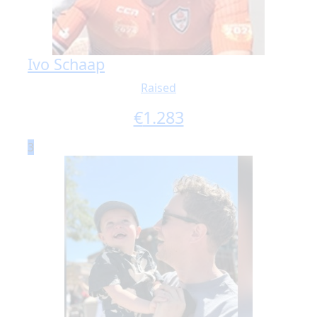
Ivo Schaap
Raised
€
1.283
3