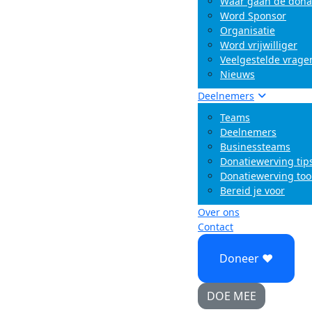
Waar gaan de dona
Word Sponsor
Organisatie
Word vrijwilliger
Veelgestelde vrage
Nieuws
Deelnemers
Teams
Deelnemers
Businessteams
Donatiewerving tip
Donatiewerving too
Bereid je voor
Over ons
Contact
Doneer ♥
DOE MEE