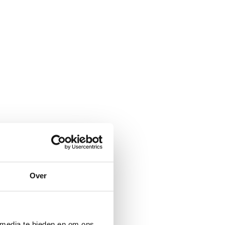
Over
 media te bieden en om ons