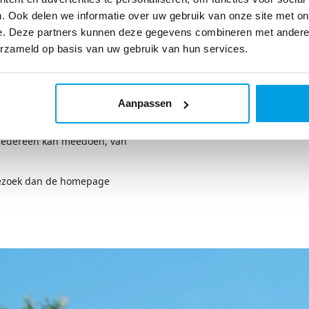
. Ook delen we informatie over uw gebruik van onze site met on
e. Deze partners kunnen deze gegevens combineren met andere i
erzameld op basis van uw gebruik van hun services.
otcamp om ook mensen aan
Swim bundelen namelijk
n sportieve uitdaging met
len, blijven zij op het
Aanpassen
en en hindernissen rondom
erzoek. Verzamel sponsoren,
. Iedereen kan meedoen, van
Bezoek dan de homepage