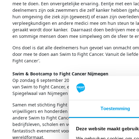
mee te doen. Een onvergetelijke ervaring. Eentje met een la
deelnemers zijn ook zwemmers die zelf kanker hebben (geh
hun omgeving die ziek zijn (geweest) of eraan zijn overled
verpleegkundigen en andere medici mee om hun steun te la
geraakt wordt door kanker. Daarnaast doen bedrijven mee o
en sommige mensen doen mee simpelweg om de sfeer te ervar
Ons doel is dat alle deelnemers hun gevoel van onmacht om
door mee te doen aan Swim to Fight Cancer. Vanuit de liefde v
Fight cancer’.
Swim & Bootcamp to Fight Cancer Nijmegen
Op zondag 6 september 2026 krijg je de kans om mee te do
van Swim to Fight Cancer, een unieke zwemtocht van 500, 150
Spiegelwaal van Nijmegen of een geweldig bootcamp naar d
Samen met stichting Fight Cancer, de plaatselijke organisatie
Toestemming
vrijwilligers en honderden deelnemers ga je de strijd aan 
andere Swim to Fight Cancer steden ambieert Nijmegen e.o.
bedrijfsleven, scholen en verenigingen, deelnemers en bezo
Deze website maakt gebruik
fantastisch evenement voor het goede doel van te maken m
wereldformaat.
We gebruiken cookies om cont