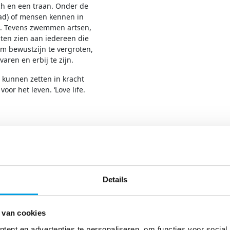
ch en een traan. Onder de
ad) of mensen kennen in
en. Tevens zwemmen artsen,
ten zien aan iedereen die
m bewustzijn te vergroten,
en en erbij te zijn.
 kunnen zetten in kracht
oor het leven. ‘Love life.
en met de Nijmeegse editie
0 of 3000 meter, in de
e Spiegelwaal!
, tientallen andere
Details
tegen kanker. Samen met de
 om er met het
ekers een sfeervol en
 van cookies
et een opbrengst van
ent en advertenties te personaliseren, om functies voor social