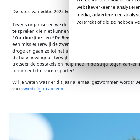
websiteverkeer te analyseren
De foto's van editie 2025 kunnen
hier
worden bekeken.
media, adverteren en analys
verstrekt of die ze hebben v
Tevens organiseren we dit jaar als side event weer een bo
te spreken die niet kunnen of willen zwemmen. Tijdens de 
*
OutdoorJim
* en *
De Beweegreden
* hun krachten voor ee
een missie! Terwijl de zwemmers zwemmen om geld in te zame
droge en gaan ze tot het uiterste met uitdagende oefening
de hele nevengeul, terwijl je geld inzamelt voor kankerond
trotseer de obstakels en help mee in de strijd tegen kanker
beginner tot ervaren sporter!
Wil je weten waar er dit jaar allemaal gezwommen wordt? 
van
swimtofightcancer.nl
.