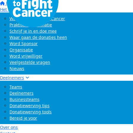
Home
Het evenement
Wat is Swim to Fight Cancer
Praktische informatie
Schrijf je in en doe mee
Waar gaan de donaties heen
Word Sponsor
Organisatie
Word vrijwilliger
Veelgestelde vragen
Nieuws
Deelnemers
Teams
Deelnemers
Businessteams
Donatiewerving tips
Donatiewerving tools
Bereid je voor
Over ons