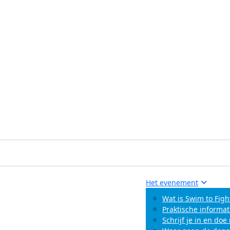
Het evenement
Wat is Swim to Figh
Praktische informat
Schrijf je in en do