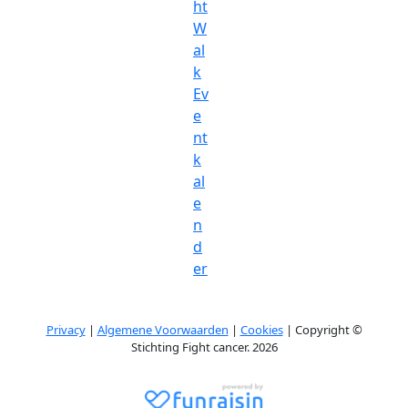
ht
W
al
k
Ev
e
nt
k
al
e
n
d
er
Privacy
|
Algemene Voorwaarden
|
Cookies
| Copyright ©
Stichting Fight cancer. 2026