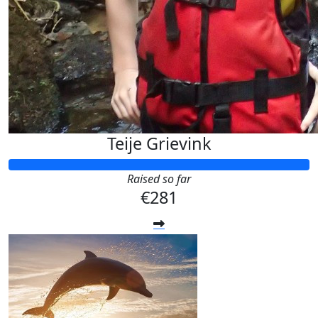
Teije Grievink
Raised so far
€281