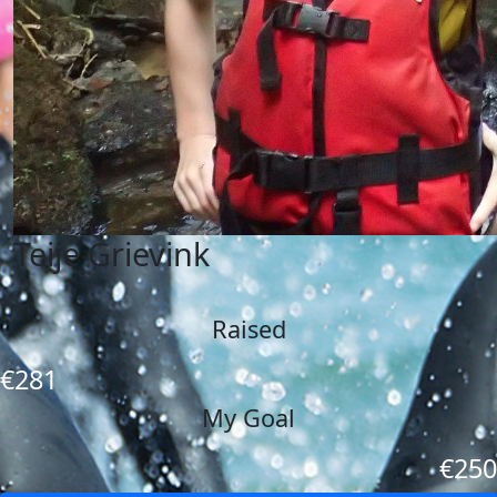
Teije Grievink
Raised
€281
My Goal
€250