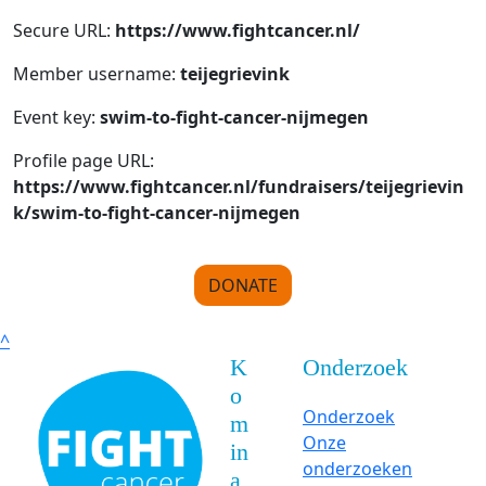
Secure URL:
https://www.fightcancer.nl/
Member username:
teijegrievink
Event key:
swim-to-fight-cancer-nijmegen
Profile page URL:
https://www.fightcancer.nl/fundraisers/teijegrievin
k/swim-to-fight-cancer-nijmegen
DONATE
^
K
Onderzoek
o
Onderzoek
m
Onze
in
onderzoeken
a