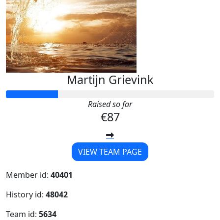
Martijn Grievink
Raised so far
€87
VIEW TEAM PAGE
Member id:
40401
History id:
48042
Team id:
5634