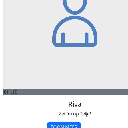
€
11,19
Riva
Zet ‘m op Teije!
TOON MEER