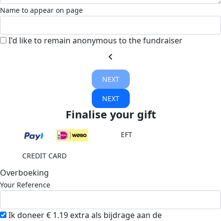
Name to appear on page
I'd like to remain anonymous to the fundraiser
chevron_left
NEXT
NEXT
Finalise your gift
EFT
CREDIT CARD
Overboeking
Your Reference
Ik doneer € 1.19 extra als bijdrage aan de