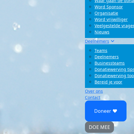
Waar gaan de dona
Word Sponsor
Organisatie
Word vrijwilliger
Veelgestelde vrage
Nieuws
Deelnemers
Teams
Deelnemers
Businessteams
Donatiewerving tip
Donatiewerving too
Bereid je voor
Over ons
Contact
Doneer ♥
DOE MEE