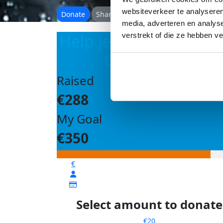
websiteverkeer te analyseren
Donate
Share
media, adverteren en analys
Help je mij om mijn d
verstrekt of die ze hebben v
te bereiken?
Raised
€288
My Goal
€350
€
Select amount to donate
€20