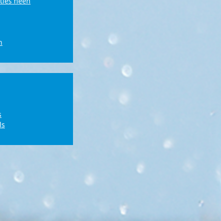
ties heen
n
s
ls