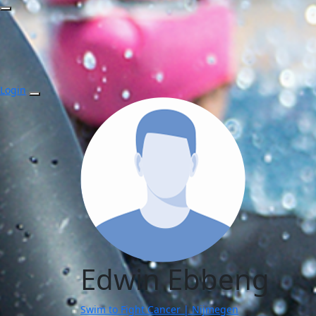
Login
Edwin Ebbeng
Swim to Fight Cancer | Nijmegen