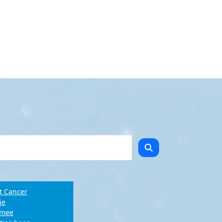
t Cancer
ie
e mee