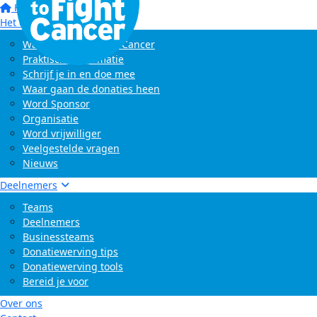
Home
Het evenement
Wat is Swim to Fight Cancer
Praktische informatie
Schrijf je in en doe mee
Waar gaan de donaties heen
Word Sponsor
Organisatie
Word vrijwilliger
Veelgestelde vragen
Nieuws
Deelnemers
Teams
Deelnemers
Businessteams
Donatiewerving tips
Donatiewerving tools
Bereid je voor
Over ons