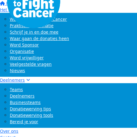
Home
Het evenement
Wat is Swim to Fight Cancer
Praktische informatie
Schrijf je in en doe mee
Waar gaan de donaties heen
Word Sponsor
Organisatie
Word vrijwilliger
Veelgestelde vragen
Nieuws
Deelnemers
Teams
Deelnemers
Businessteams
Donatiewerving tips
Donatiewerving tools
Bereid je voor
Over ons