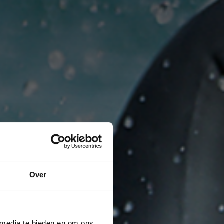
Over
 media te bieden en om ons