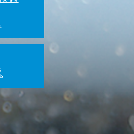
ties heen
n
s
ls