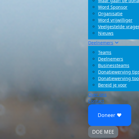
Waar gaan de dona
Word Sponsor
Organisatie
Word vrijwilliger
Veelgestelde vrage
Nieuws
Deelnemers
Teams
Deelnemers
Businessteams
Donatiewerving tip
Donatiewerving too
Bereid je voor
Over ons
Contact
Doneer ♥
DOE MEE