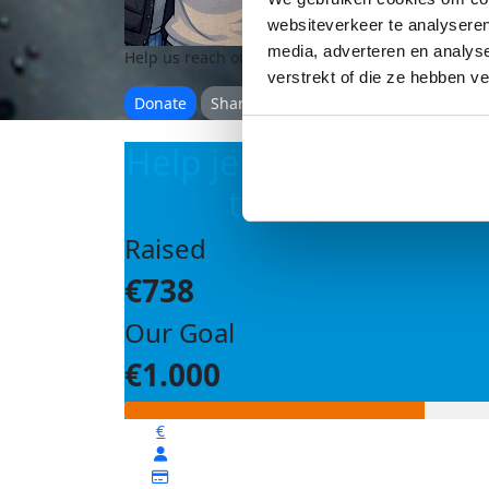
websiteverkeer te analyseren
media, adverteren en analys
Help us reach our
goal of €1,000
verstrekt of die ze hebben v
Donate
Share
Help je mee om ons d
te bereiken?
Raised
€738
Our Goal
€1.000
€