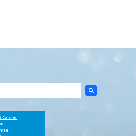
t Cancer
ie
e mee