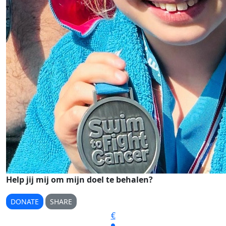
Help jij mij om mijn doel te behalen?
DONATE
SHARE
€