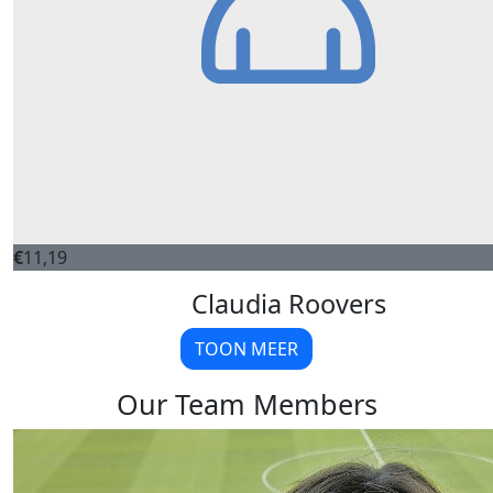
€
11,19
Claudia Roovers
TOON MEER
Our Team Members