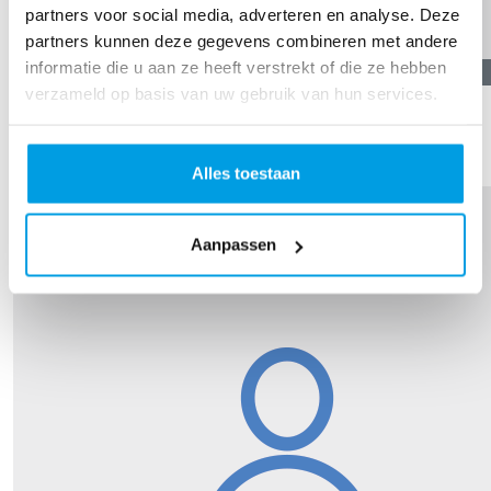
partners voor social media, adverteren en analyse. Deze
partners kunnen deze gegevens combineren met andere
informatie die u aan ze heeft verstrekt of die ze hebben
€
11,19
verzameld op basis van uw gebruik van hun services.
Bas Cillessen
Succes!!
Alles toestaan
Aanpassen