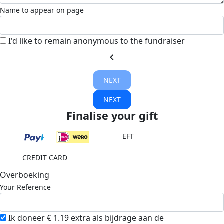
Name to appear on page
I'd like to remain anonymous to the fundraiser
chevron_left
NEXT
NEXT
Finalise your gift
EFT
CREDIT CARD
Overboeking
Your Reference
Ik doneer € 1.19 extra als bijdrage aan de