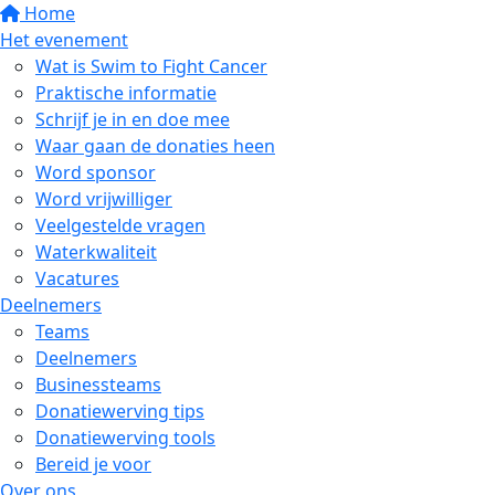
Home
Het evenement
Wat is Swim to Fight Cancer
Praktische informatie
Schrijf je in en doe mee
Waar gaan de donaties heen
Word sponsor
Word vrijwilliger
Veelgestelde vragen
Waterkwaliteit
Vacatures
Deelnemers
Teams
Deelnemers
Businessteams
Donatiewerving tips
Donatiewerving tools
Bereid je voor
Over ons