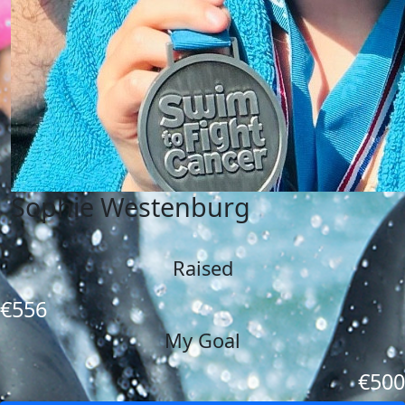
Sophie Westenburg
Raised
€556
My Goal
€500