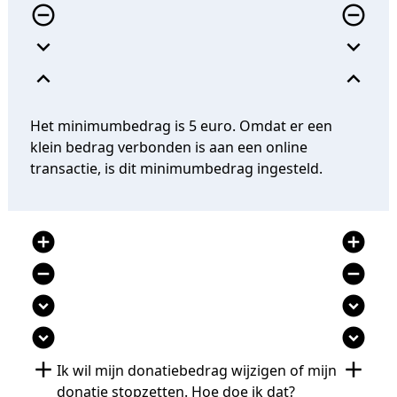
remove_circle_outline
remove_circle_outline
expand_more
expand_more
expand_less
expand_less
Het minimumbedrag is 5 euro. Omdat er een
klein bedrag verbonden is aan een online
transactie, is dit minimumbedrag ingesteld.
add_circle
add_circle
remove_circle
remove_circle
expand_circle_down
expand_circle_down
expand_circle_down
expand_circle_down
add
add
Ik wil mijn donatiebedrag wijzigen of mijn
donatie stopzetten. Hoe doe ik dat?