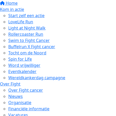
Home
Kom in actie
Start zelf een actie
LoveLife Run
Light at Night Walk
Rollercoaster Run
Swim to Fight Cancer
Buffelrun X Fight cancer
Tocht om de Noord
Spin for Life
Word vrijwilliger
Eventkalender
Wereldkankerdag campagne
Over Fight
Over Fight cancer
Nieuws
Organisatie
Financiële informatie
Vacatures