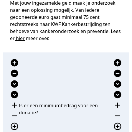
Met jouw ingezamelde geld maak je onderzoek
naar een oplossing mogelijk. Van iedere
gedoneerde euro gaat minimaal 75 cent
rechtstreeks naar KWF Kankerbestrijding ten
behoeve van kankeronderzoek en preventie. Lees
er
hier
meer over.
add_circle
add_circle
remove_circle
remove_circle
expand_circle_down
expand_circle_down
expand_circle_down
expand_circle_down
add
add
Is er een minimumbedrag voor een
donatie?
remove
remove
add_circle_outline
add_circle_outline