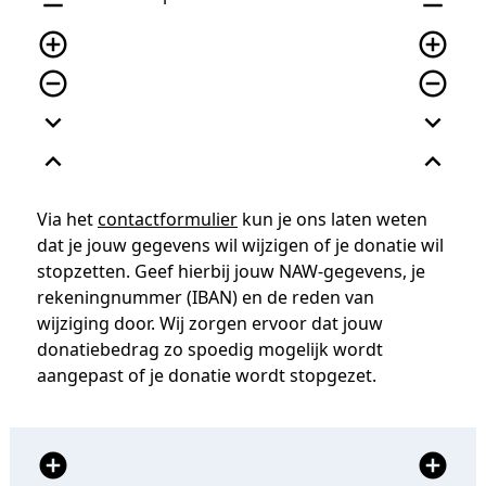
remove
remove
add_circle_outline
add_circle_outline
remove_circle_outline
remove_circle_outline
expand_more
expand_more
expand_less
expand_less
Via het
contactformulier
kun je ons laten weten
dat je jouw gegevens wil wijzigen of je donatie wil
stopzetten. Geef hierbij jouw NAW-gegevens, je
rekeningnummer (IBAN) en de reden van
wijziging door. Wij zorgen ervoor dat jouw
donatiebedrag zo spoedig mogelijk wordt
aangepast of je donatie wordt stopgezet.
add_circle
add_circle