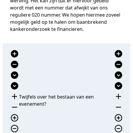
werving. Het kan zijn dat er hiervoor gebeld
wordt met een nummer dat afwijkt van ons
reguliere 020 nummer. We hopen hiermee zoveel
mogelijk geld op te halen om baanbrekend
kankeronderzoek te financieren.
add_circle
add_circle
remove_circle
remove_circle
expand_circle_down
expand_circle_down
expand_circle_down
expand_circle_down
add
add
Twijfels over het bestaan van een
evenement?
remove
remove
add_circle_outline
add_circle_outline
remove_circle_outline
remove_circle_outline