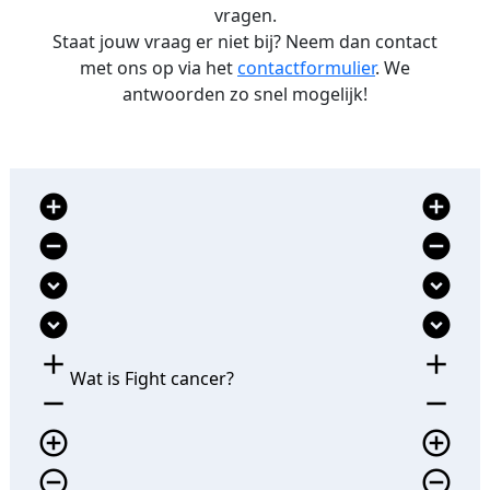
vragen.
Staat jouw vraag er niet bij? Neem dan contact
met ons op via het
contactformulier
. We
antwoorden zo snel mogelijk!
add_circle
add_circle
remove_circle
remove_circle
expand_circle_down
expand_circle_down
expand_circle_down
expand_circle_down
add
add
Wat is Fight cancer?
remove
remove
add_circle_outline
add_circle_outline
remove_circle_outline
remove_circle_outline