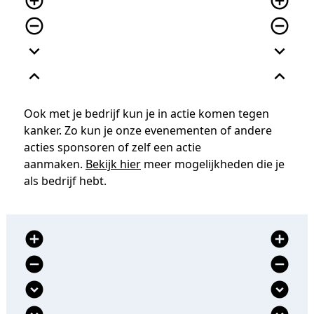
add_circle_outline
add_circle_outline
remove_circle_outline
remove_circle_outline
expand_more
expand_more
expand_less
expand_less
Ook met je bedrijf kun je in actie komen tegen
kanker. Zo kun je onze evenementen of andere
acties sponsoren of zelf een actie
aanmaken.
Bekijk hier
meer mogelijkheden die je
als bedrijf hebt.
add_circle
add_circle
remove_circle
remove_circle
expand_circle_down
expand_circle_down