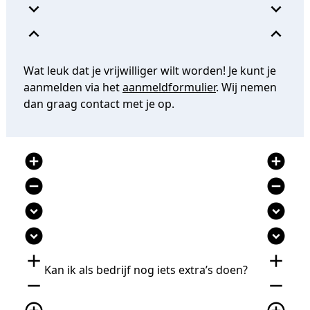
expand_more
expand_more
expand_less
expand_less
Wat leuk dat je vrijwilliger wilt worden! Je kunt je
aanmelden via het
aanmeldformulier
. Wij nemen
dan graag contact met je op.
add_circle
add_circle
remove_circle
remove_circle
expand_circle_down
expand_circle_down
expand_circle_down
expand_circle_down
add
add
Kan ik als bedrijf nog iets extra’s doen?
remove
remove