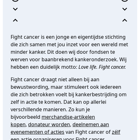
expand_more
expand_more
expand_less
expand_less
Fight cancer is een jonge en eigentijdse stichting
die zich samen met jou inzet voor een wereld met
minder kanker. Dit doen wij door fondsen te
werven voor baanbrekend kankeronderzoek. Wij
hebben een duidelijk motto:
Love life. Fight cancer.
Fight cancer draagt niet alleen bij aan
bewustwording, maar stimuleert ook iedereen
die zich betrokken voelt bij kankerbestrijding om
zelf in actie te komen. Dat kan op allerlei
verschillende manieren. Zo kun je
bijvoorbeeld
merchandise-artikelen
kopen
,
donateur worden
,
deelnemen aan
evenementen of acties
van Fight cancer of
zélf
een actie organiseren
voor Fight cancer.