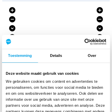
add_circle
add_circle
remove_circle
remove_circle
expand_circle_down
expand_circle_down
expand_circle_down
expand_circle_down
add
add
Ik heb een vraag over kanker. Waar kan ik
terecht?
remove
remove
Toestemming
Details
Over
add_circle_outline
add_circle_outline
remove_circle_outline
remove_circle_outline
Deze website maakt gebruik van cookies
expand_more
expand_more
We gebruiken cookies om content en advertenties te
personaliseren, om functies voor social media te bieden
expand_less
expand_less
en om ons websiteverkeer te analyseren. Ook delen we
informatie over uw gebruik van onze site met onze
Alles over de ziekte kanker vind je op
deze
partners voor social media, adverteren en analyse. Deze
externe website
. Heb je een specifieke of
partners kunnen deze gegevens combineren met andere