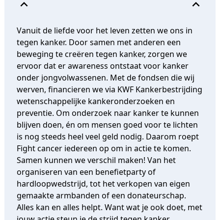
expand_less
expand_less
Vanuit de liefde voor het leven zetten we ons in
tegen kanker. Door samen met anderen een
beweging te creëren tegen kanker, zorgen we
ervoor dat er awareness ontstaat voor kanker
onder jongvolwassenen. Met de fondsen die wij
werven, financieren we via KWF Kankerbestrijding
wetenschappelijke kankeronderzoeken en
preventie. Om onderzoek naar kanker te kunnen
blijven doen, én om mensen goed voor te lichten
is nog steeds heel veel geld nodig. Daarom roept
Fight cancer iedereen op om in actie te komen.
Samen kunnen we verschil maken! Van het
organiseren van een benefietparty of
hardloopwedstrijd, tot het verkopen van eigen
gemaakte armbanden of een donateurschap.
Alles kan en alles helpt. Want wat je ook doet, met
jouw
actie
steun je de strijd tegen kanker.