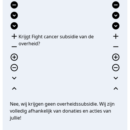
remove_circle
remove_circle
expand_circle_down
expand_circle_down
expand_circle_down
expand_circle_down
add
add
Krijgt Fight cancer subsidie van de
overheid?
remove
remove
add_circle_outline
add_circle_outline
remove_circle_outline
remove_circle_outline
expand_more
expand_more
expand_less
expand_less
Nee, wij krijgen geen overheidssubsidie. Wij zijn
volledig afhankelijk van donaties en acties van
jullie!