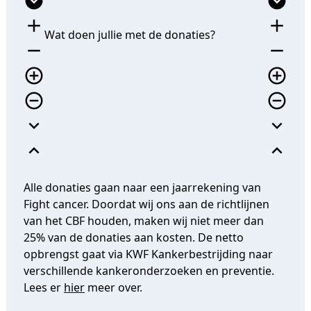
expand_circle_down
expand_circle_down
add
add
Wat doen jullie met de donaties?
remove
remove
add_circle_outline
add_circle_outline
remove_circle_outline
remove_circle_outline
expand_more
expand_more
expand_less
expand_less
Alle donaties gaan naar een jaarrekening van
Fight cancer. Doordat wij ons aan de richtlijnen
van het CBF houden, maken wij niet meer dan
25% van de donaties aan kosten. De netto
opbrengst gaat via KWF Kankerbestrijding naar
verschillende kankeronderzoeken en preventie.
Lees er
hier
meer over.