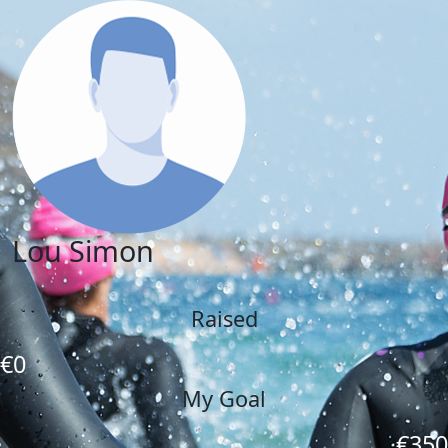
Lou Simon
Raised
€0
My Goal
€350