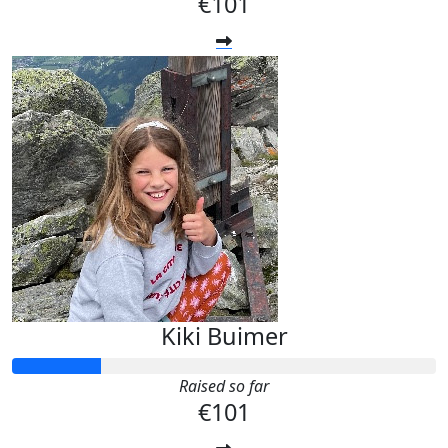
€101
Kiki Buimer
Raised so far
€101