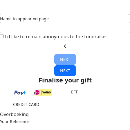
Name to appear on page
I'd like to remain anonymous to the fundraiser
chevron_left
NEXT
NEXT
Finalise your gift
EFT
CREDIT CARD
Overboeking
Your Reference