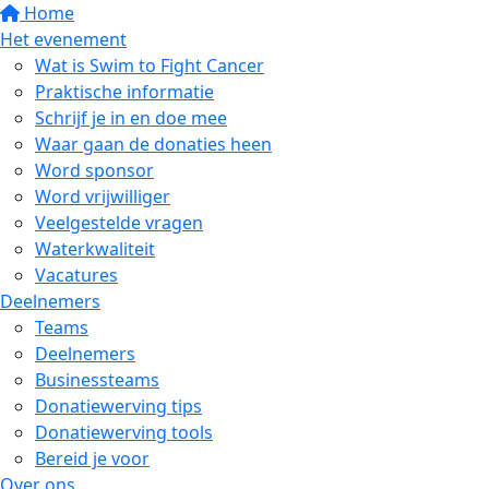
Home
Het evenement
Wat is Swim to Fight Cancer
Praktische informatie
Schrijf je in en doe mee
Waar gaan de donaties heen
Word sponsor
Word vrijwilliger
Veelgestelde vragen
Waterkwaliteit
Vacatures
Deelnemers
Teams
Deelnemers
Businessteams
Donatiewerving tips
Donatiewerving tools
Bereid je voor
Over ons