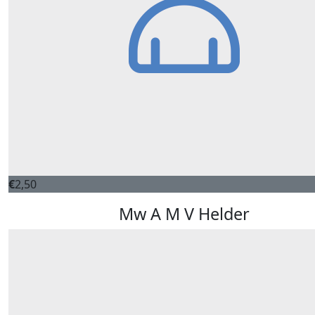
€
2,50
Mw A M V Helder