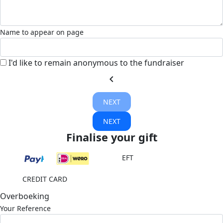
Name to appear on page
I'd like to remain anonymous to the fundraiser
chevron_left
NEXT
NEXT
Finalise your gift
EFT
CREDIT CARD
Overboeking
Your Reference