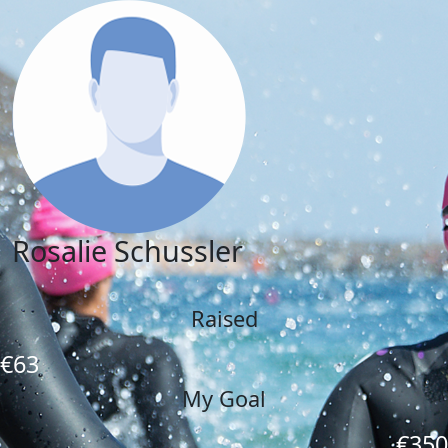
Rosalie Schussler
Raised
€63
My Goal
€350