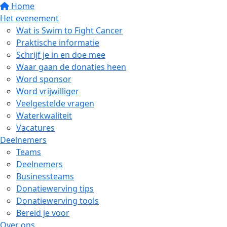
Home
Het evenement
Wat is Swim to Fight Cancer
Praktische informatie
Schrijf je in en doe mee
Waar gaan de donaties heen
Word sponsor
Word vrijwilliger
Veelgestelde vragen
Waterkwaliteit
Vacatures
Deelnemers
Teams
Deelnemers
Businessteams
Donatiewerving tips
Donatiewerving tools
Bereid je voor
Over ons