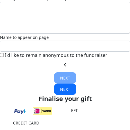
Name to appear on page
I'd like to remain anonymous to the fundraiser
chevron_left
NEXT
NEXT
Finalise your gift
EFT
CREDIT CARD