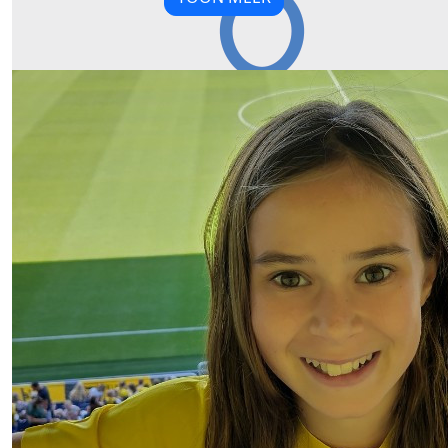
€
15,00
Our Team Members
Rogier, Patricia, Femm En Lasse
Zet ‘m op, Kiki!! Heel veel succes!!
€
20,00
Hendrik & Sienna Buimer
Heel veel succes Kiki, flink oefenen in jullie eigen zw
€
21,19
Thijs Buimer
Zet ‘m op meissie!!