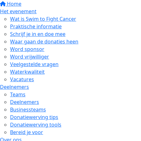
Home
Het evenement
Wat is Swim to Fight Cancer
Praktische informatie
Schrijf je in en doe mee
Waar gaan de donaties heen
Word sponsor
Word vrijwilliger
Veelgestelde vragen
Waterkwaliteit
Vacatures
Deelnemers
Teams
Deelnemers
Businessteams
Donatiewerving tips
Donatiewerving tools
Bereid je voor
Over ons