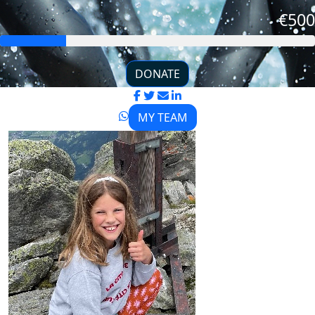
€500
DONATE
MY TEAM