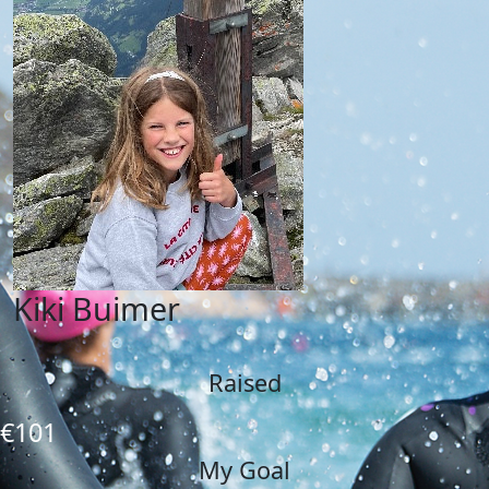
Kiki Buimer
Raised
€101
My Goal