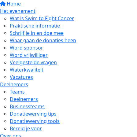
Home
Het evenement
Wat is Swim to Fight Cancer
Praktische informatie
Schrijf je in en doe mee
Waar gaan de donaties heen
Word sponsor
Word vrijwilliger
Veelgestelde vragen
Waterkwaliteit
Vacatures
Deelnemers
Teams
Deelnemers
Businessteams
Donatiewerving tips
Donatiewerving tools
Bereid je voor
Over ons