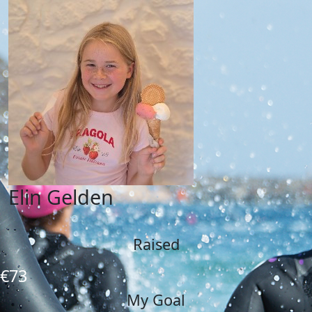
Elin Gelden
Raised
€73
My Goal