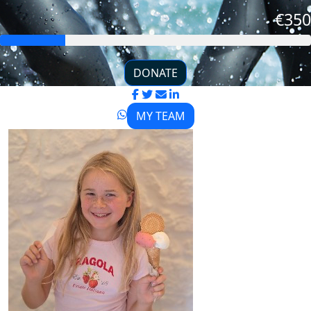
€350
DONATE
MY TEAM