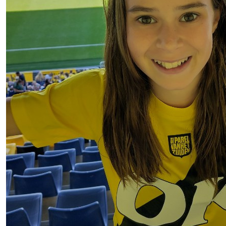
Chantal Gelden
Succes Elin!
€
15,00
Maurice En Sanne
Zet hem op!