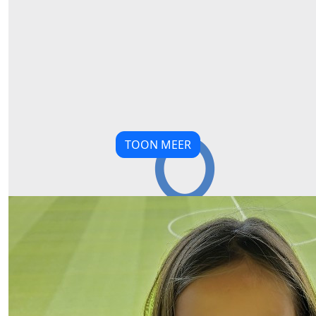
TOON MEER
Our Team Members
€
20,00
€
11,19
Opa En Oma
Pien Civa
Je kunt het!
€
15,00