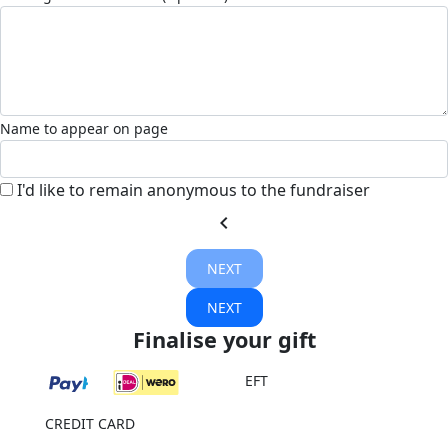
Name to appear on page
I'd like to remain anonymous to the fundraiser
chevron_left
NEXT
NEXT
Finalise your gift
EFT
CREDIT CARD