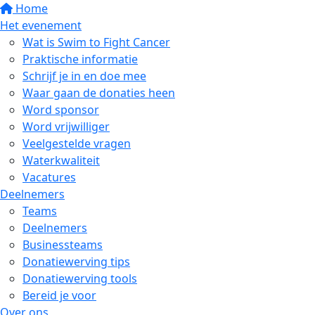
Home
Het evenement
Wat is Swim to Fight Cancer
Praktische informatie
Schrijf je in en doe mee
Waar gaan de donaties heen
Word sponsor
Word vrijwilliger
Veelgestelde vragen
Waterkwaliteit
Vacatures
Deelnemers
Teams
Deelnemers
Businessteams
Donatiewerving tips
Donatiewerving tools
Bereid je voor
Over ons