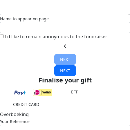
Name to appear on page
I'd like to remain anonymous to the fundraiser
chevron_left
NEXT
NEXT
Finalise your gift
EFT
CREDIT CARD
Overboeking
Your Reference