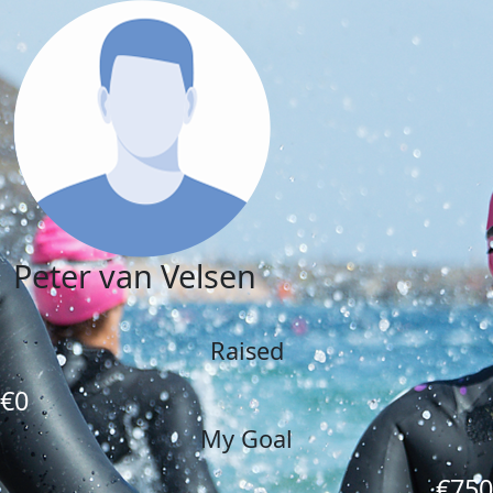
Peter van Velsen
Raised
€0
My Goal
€750