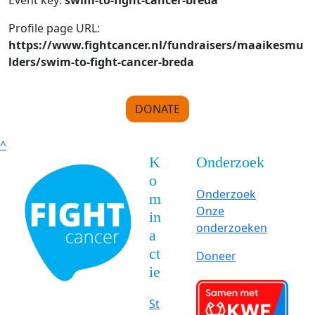
Event key:
swim-to-fight-cancer-breda
Profile page URL:
https://www.fightcancer.nl/fundraisers/maaikesmu
lders/swim-to-fight-cancer-breda
DONATE
^
K
Onderzoek
o
Onderzoek
m
Onze
in
onderzoeken
a
ct
Doneer
ie
St