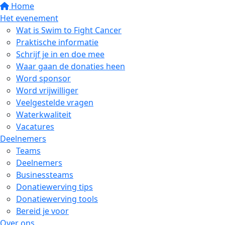
Home
Het evenement
Wat is Swim to Fight Cancer
Praktische informatie
Schrijf je in en doe mee
Waar gaan de donaties heen
Word sponsor
Word vrijwilliger
Veelgestelde vragen
Waterkwaliteit
Vacatures
Deelnemers
Teams
Deelnemers
Businessteams
Donatiewerving tips
Donatiewerving tools
Bereid je voor
Over ons