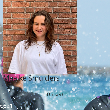
Maaike Smulders
Raised
€621