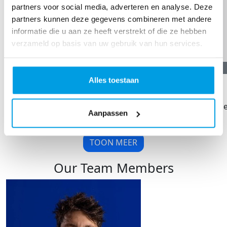
partners voor social media, adverteren en analyse. Deze
partners kunnen deze gegevens combineren met andere
informatie die u aan ze heeft verstrekt of die ze hebben
verzameld op basis van uw gebruik van hun services.
€
21,19
Alles toestaan
Anoniem
Hoi Maaike, veel succes. Ik ben een collega van je tante Eef
Aanpassen
bracht deze actie onder de aandacht.
TOON MEER
Our Team Members