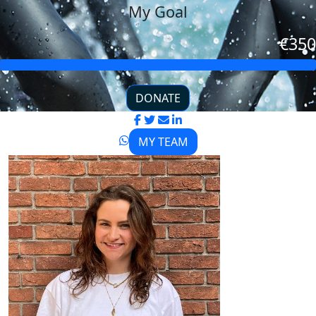
My Goal
€350
DONATE
MY TEAM