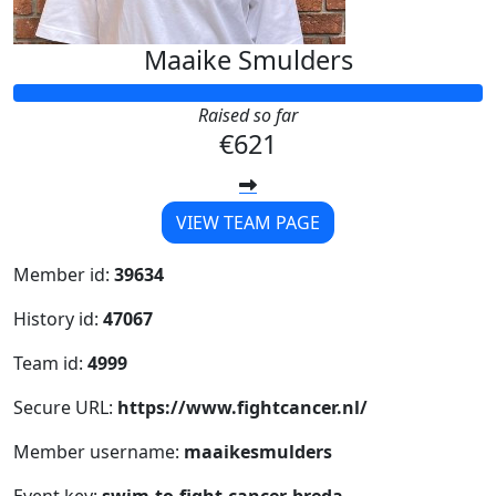
Maaike Smulders
Raised so far
€621
VIEW TEAM PAGE
Member id:
39634
History id:
47067
Team id:
4999
Secure URL:
https://www.fightcancer.nl/
Member username:
maaikesmulders