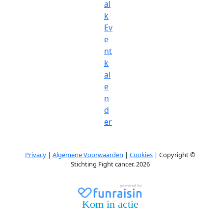
al
k
Ev
e
nt
k
al
e
n
d
er
Privacy
|
Algemene Voorwaarden
|
Cookies
| Copyright ©
Stichting Fight cancer. 2026
Kom in actie