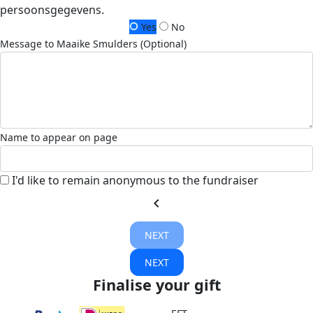
persoonsgegevens.
Yes
No
Message to Maaike Smulders (Optional)
Name to appear on page
I'd like to remain anonymous to the fundraiser
chevron_left
NEXT
NEXT
Finalise your gift