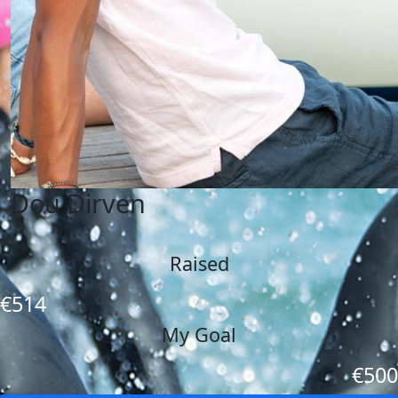
Dou Dirven
Raised
€514
My Goal
€500