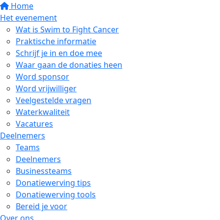
Home
Het evenement
Wat is Swim to Fight Cancer
Praktische informatie
Schrijf je in en doe mee
Waar gaan de donaties heen
Word sponsor
Word vrijwilliger
Veelgestelde vragen
Waterkwaliteit
Vacatures
Deelnemers
Teams
Deelnemers
Businessteams
Donatiewerving tips
Donatiewerving tools
Bereid je voor
Over ons