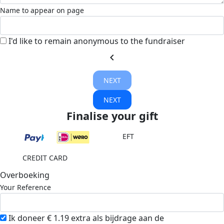
Name to appear on page
I'd like to remain anonymous to the fundraiser
chevron_left
NEXT
NEXT
Finalise your gift
EFT
CREDIT CARD
Overboeking
Your Reference
Ik doneer € 1.19 extra als bijdrage aan de