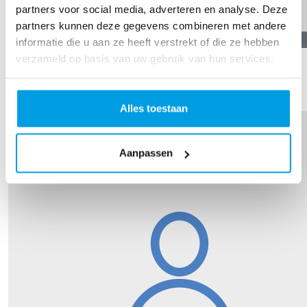
partners voor social media, adverteren en analyse. Deze
partners kunnen deze gegevens combineren met andere
€
20,00
informatie die u aan ze heeft verstrekt of die ze hebben
verzameld op basis van uw gebruik van hun services.
Margootje
Mooi van jou; succes Dou!
Alles toestaan
Aanpassen