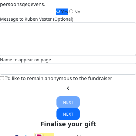
persoonsgegevens.
Yes
No
Message to Ruben Vester (Optional)
Name to appear on page
I'd like to remain anonymous to the fundraiser
chevron_left
NEXT
NEXT
Finalise your gift