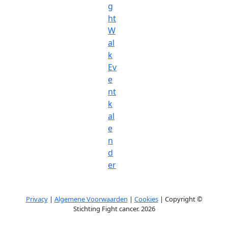
g
ht
W
al
k
Ev
e
nt
k
al
e
n
d
er
Privacy
|
Algemene Voorwaarden
|
Cookies
| Copyright ©
Stichting Fight cancer. 2026