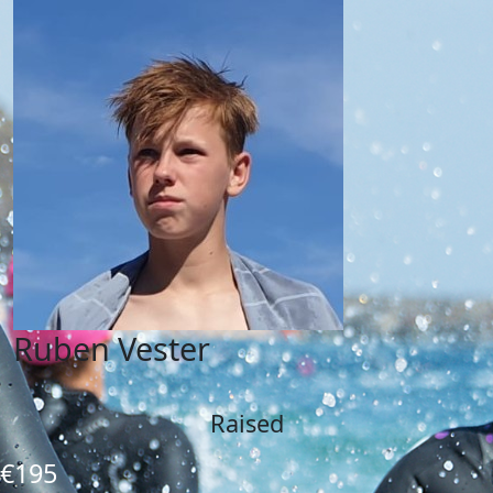
Ruben Vester
Raised
€195