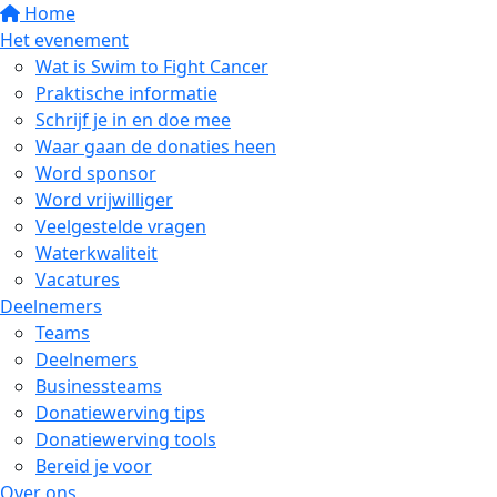
Home
Het evenement
Wat is Swim to Fight Cancer
Praktische informatie
Schrijf je in en doe mee
Waar gaan de donaties heen
Word sponsor
Word vrijwilliger
Veelgestelde vragen
Waterkwaliteit
Vacatures
Deelnemers
Teams
Deelnemers
Businessteams
Donatiewerving tips
Donatiewerving tools
Bereid je voor
Over ons