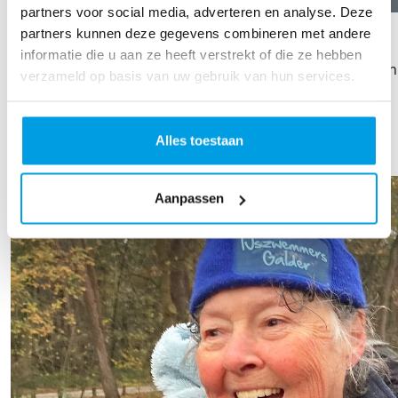
€
31,19
partners voor social media, adverteren en analyse. Deze
Anoniem
partners kunnen deze gegevens combineren met andere
informatie die u aan ze heeft verstrekt of die ze hebben
Heel veel plezier tijdens met de zwemtocht Ruben 
verzameld op basis van uw gebruik van hun services.
TOON MEER
Alles toestaan
Our Team Members
Aanpassen