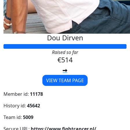
Dou Dirven
Raised so far
€514
VIEW TEAM PAGE
Member id:
11178
History id:
45642
Team id:
5009
Secure URL:
https://www.fightcancer.nl/