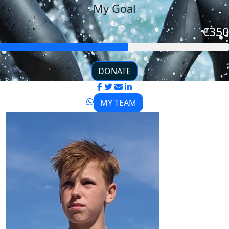
My Goal
€350
DONATE
MY TEAM