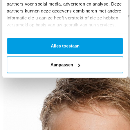
Anka En John Mertens
partners voor social media, adverteren en analyse. Deze
partners kunnen deze gegevens combineren met andere
Zet hem op Ward. We zijn sowieso megatrots op je! Sw
informatie die u aan ze heeft verstrekt of die ze hebben
swim. Danoontjr powerrrrr!!
verzameld op basis van uw gebruik van hun services.
TOON MEER
Alles toestaan
Our Team Members
Aanpassen