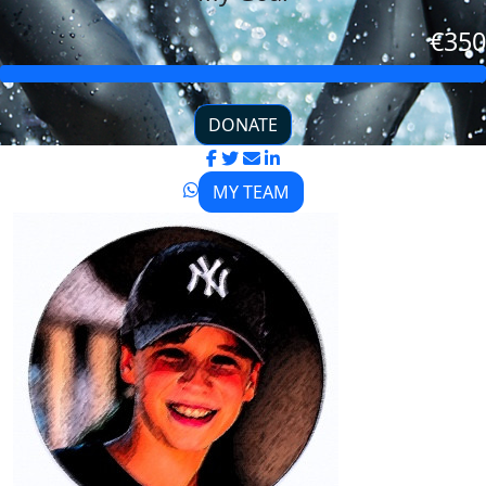
€350
DONATE
MY TEAM