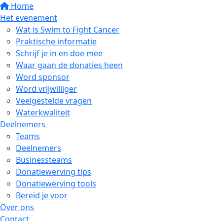
Home
Het evenement
Wat is Swim to Fight Cancer
Praktische informatie
Schrijf je in en doe mee
Waar gaan de donaties heen
Word sponsor
Word vrijwilliger
Veelgestelde vragen
Waterkwaliteit
Deelnemers
Teams
Deelnemers
Businessteams
Donatiewerving tips
Donatiewerving tools
Bereid je voor
Over ons
Contact