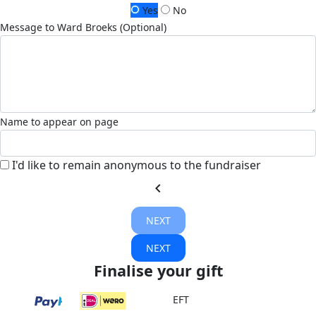
Yes
No
Message to Ward Broeks (Optional)
Name to appear on page
I'd like to remain anonymous to the fundraiser
chevron_left
NEXT
NEXT
Finalise your gift
EFT