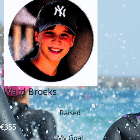
Ward Broeks
Raised
€355
My Goal