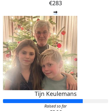
€283
Tijn Keulemans
Raised so far