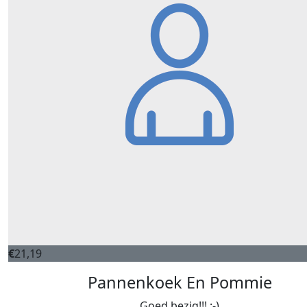
€
21,19
Pannenkoek En Pommie
Goed bezig!!! :-)