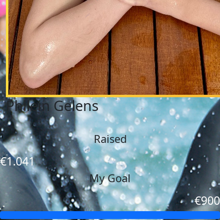
Philein Gelens
Raised
€1.041
My Goal
€900