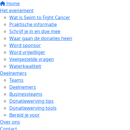
Home
Het evenement
Wat is Swim to Fight Cancer
Praktische informatie
Schrijf je in en doe mee
Waar gaan de donaties heen
Word sponsor
Word vrijwilliger
Veelgestelde vragen
Waterkwaliteit
Deelnemers
Teams
Deelnemers
Businessteams
Donatiewerving tips
Donatiewerving tools
Bereid je voor
Over ons
Contact