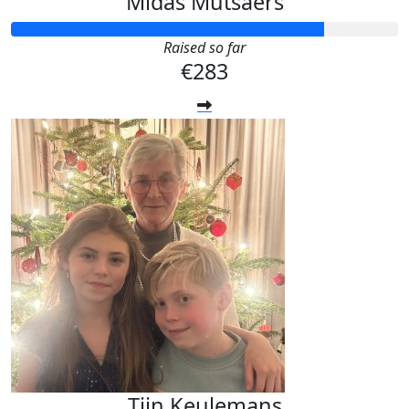
Midas Mutsaers
Raised so far
€283
Tijn Keulemans