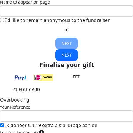
Name to appear on page
I'd like to remain anonymous to the fundraiser
chevron_left
NEXT
NEXT
Finalise your gift
EFT
CREDIT CARD
Overboeking
Your Reference
Ik doneer € 1.19 extra als bijdrage aan de
transactiekosten