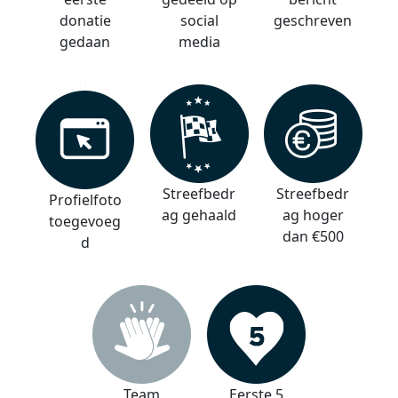
donatie
social
geschreven
gedaan
media
Streefbedr
Streefbedr
Profielfoto
ag gehaald
ag hoger
toegevoeg
dan €500
d
Team
Eerste 5