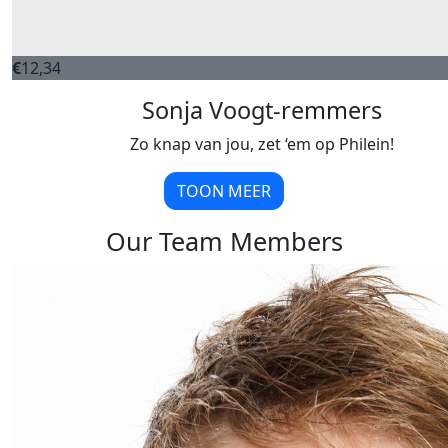
€
12,34
Sonja Voogt-remmers
Zo knap van jou, zet ‘em op Philein!
TOON MEER
Our Team Members