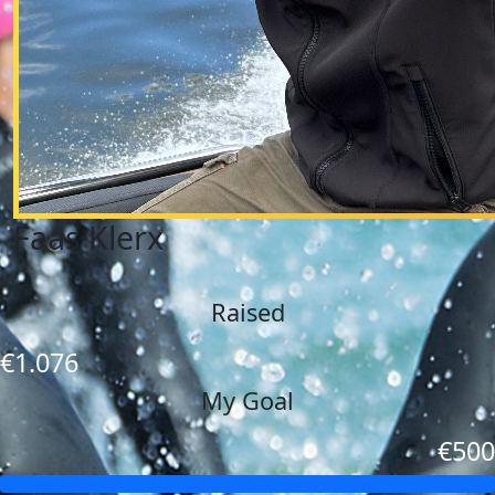
Faas Klerx
Raised
€1.076
My Goal
€500