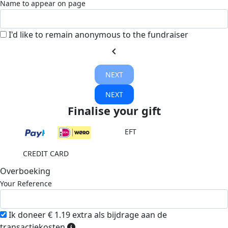
Name to appear on page
I'd like to remain anonymous to the fundraiser
chevron_left
NEXT
NEXT
Finalise your gift
EFT
CREDIT CARD
Overboeking
Your Reference
Ik doneer € 1.19 extra als bijdrage aan de
transactiekosten