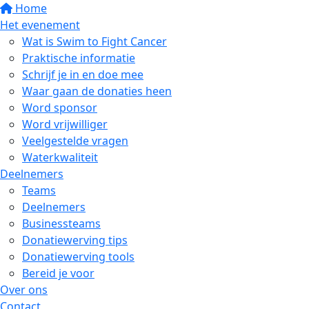
Home
Het evenement
Wat is Swim to Fight Cancer
Praktische informatie
Schrijf je in en doe mee
Waar gaan de donaties heen
Word sponsor
Word vrijwilliger
Veelgestelde vragen
Waterkwaliteit
Deelnemers
Teams
Deelnemers
Businessteams
Donatiewerving tips
Donatiewerving tools
Bereid je voor
Over ons
Contact