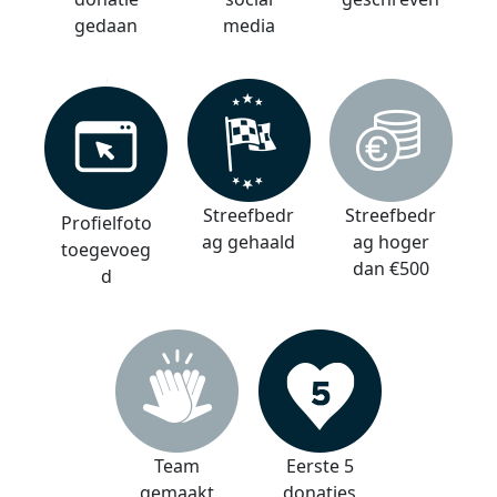
gedaan
media
Streefbedr
Streefbedr
Profielfoto
ag gehaald
ag hoger
toegevoeg
dan €500
d
Team
Eerste 5
gemaakt
donaties