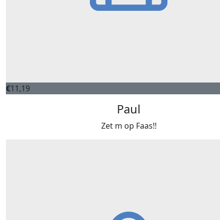
€
11,19
Paul
Zet m op Faas!!