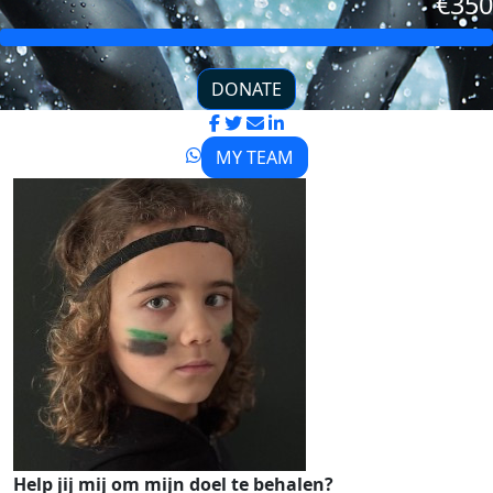
€350
DONATE
MY TEAM
Help jij mij om mijn doel te behalen?