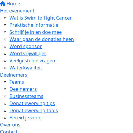
Home
Het evenement
Wat is Swim to Fight Cancer
Praktische informatie
Schrijf je in en doe mee
Waar gaan de donaties heen
Word sponsor
Word vrijwilliger
Veelgestelde vragen
Waterkwaliteit
Deelnemers
Teams
Deelnemers
Businessteams
Donatiewerving tips
Donatiewerving tools
Bereid je voor
Over ons
Contact