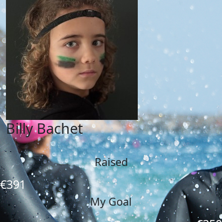
Billy Bachet
Raised
€391
My Goal