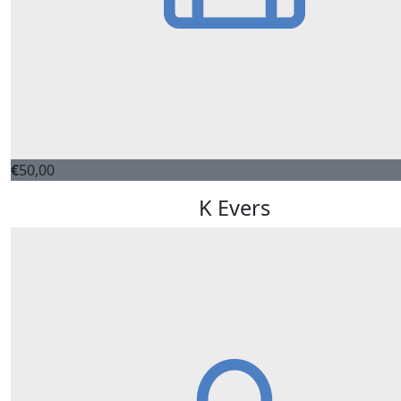
€
50,00
K Evers