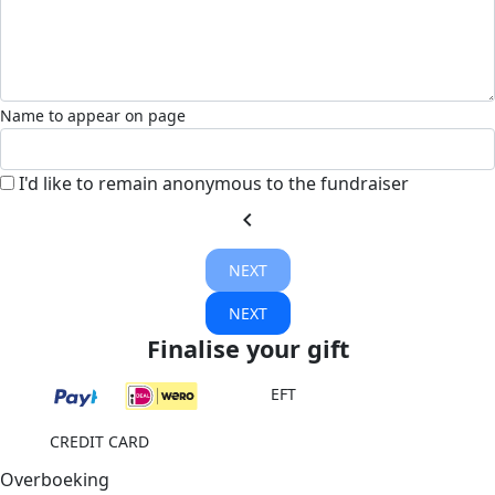
Name to appear on page
I'd like to remain anonymous to the fundraiser
chevron_left
NEXT
NEXT
Finalise your gift
EFT
CREDIT CARD
Overboeking