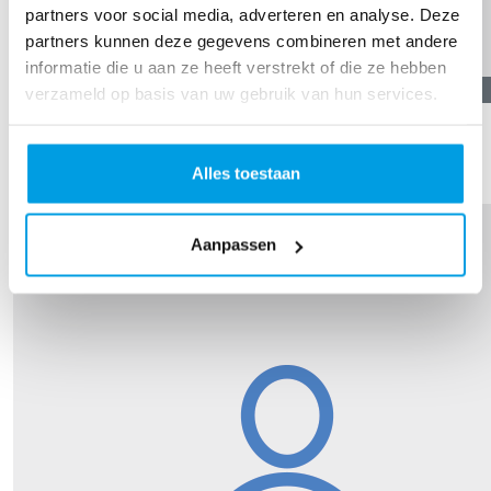
partners voor social media, adverteren en analyse. Deze
partners kunnen deze gegevens combineren met andere
informatie die u aan ze heeft verstrekt of die ze hebben
€
11,19
verzameld op basis van uw gebruik van hun services.
Sofie Dirkx
Zet m op!
Alles toestaan
Aanpassen