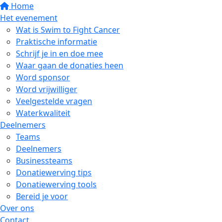
Home
Het evenement
Wat is Swim to Fight Cancer
Praktische informatie
Schrijf je in en doe mee
Waar gaan de donaties heen
Word sponsor
Word vrijwilliger
Veelgestelde vragen
Waterkwaliteit
Deelnemers
Teams
Deelnemers
Businessteams
Donatiewerving tips
Donatiewerving tools
Bereid je voor
Over ons
Contact