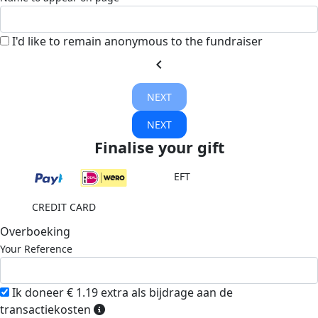
I'd like to remain anonymous to the fundraiser
chevron_left
NEXT
NEXT
Finalise your gift
EFT
CREDIT CARD
Overboeking
Your Reference
Ik doneer € 1.19 extra als bijdrage aan de
transactiekosten