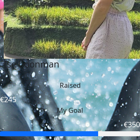
Ise boonman
Raised
€245
My Goal
€350