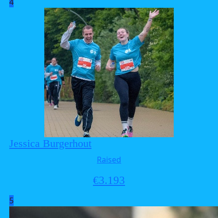
4
Jessica Burgerhout
Raised
€
3.193
5