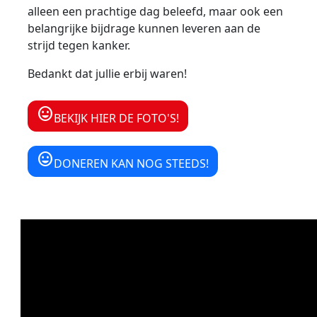
alleen een prachtige dag beleefd, maar ook een
belangrijke bijdrage kunnen leveren aan de
strijd tegen kanker.
Bedankt dat jullie erbij waren!
insert_emoticon
BEKIJK HIER DE FOTO'S!
insert_emoticon
DONEREN KAN NOG STEEDS!