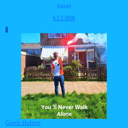
Raised
€
13.908
2
Gerrit Hulters