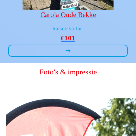
Carola Oude Bekke
Raised so far:
€101
Foto's & impressie