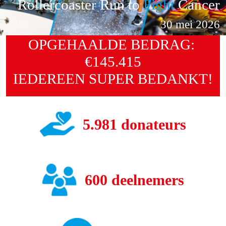
Rollercoaster Run to
Fight
Cancer
30 mei 2026
OPGEHAALDE BEDRAG:
€145.415
IEDEREEN SUPER BEDANKT!
5.981 donateurs
600 deelnemers