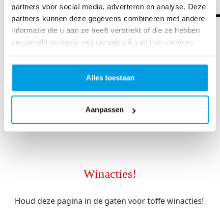
partners voor social media, adverteren en analyse. Deze
partners kunnen deze gegevens combineren met andere
informatie die u aan ze heeft verstrekt of die ze hebben
verzameld op basis van uw gebruik van hun services.
Marketing met Jenn
Tot nu toe opgehaald
€575
Alles toestaan
MEER INFORMATIE
Aanpassen
Winacties!
Houd deze pagina in de gaten voor toffe winacties!