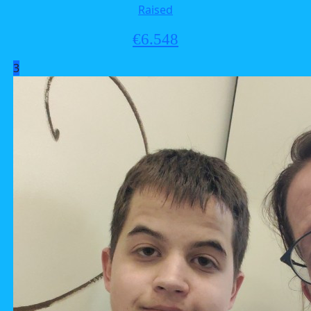
Raised
€
6.548
3