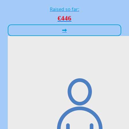
Raised so far:
€446