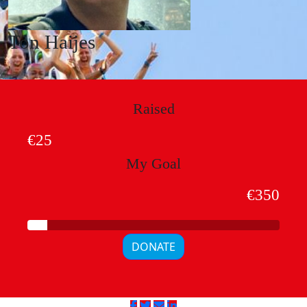
Ton Haijes
Raised
€25
My Goal
€350
DONATE