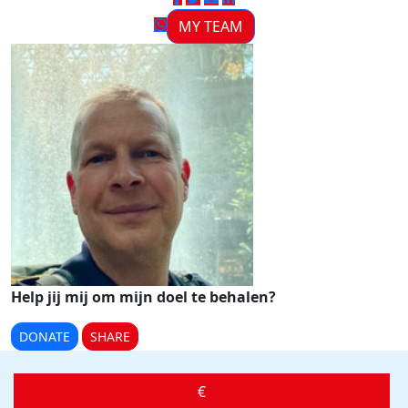
MY TEAM
Help jij mij om mijn doel te behalen?
DONATE
SHARE
€