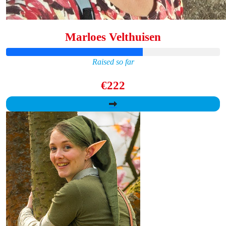
Marloes Velthuisen
Raised so far
€222