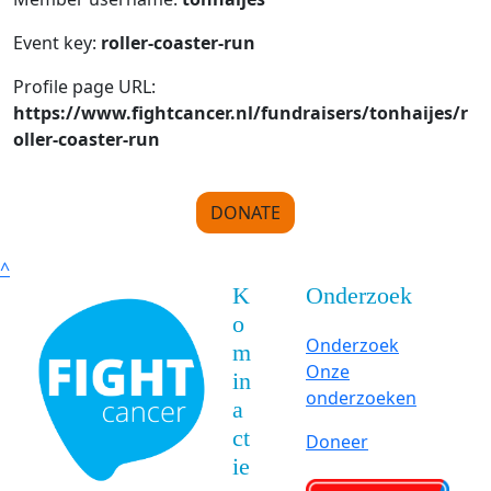
Event key:
roller-coaster-run
Profile page URL:
https://www.fightcancer.nl/fundraisers/tonhaijes/r
oller-coaster-run
DONATE
^
K
Onderzoek
o
Onderzoek
m
Onze
in
onderzoeken
a
ct
Doneer
ie