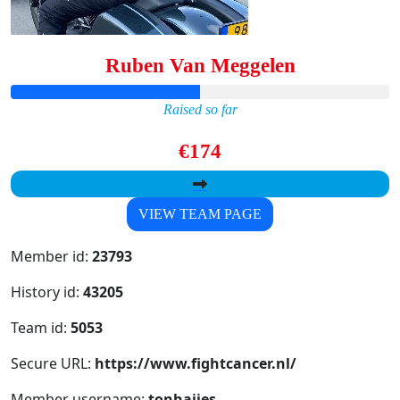
Ruben Van Meggelen
Raised so far
€174
VIEW TEAM PAGE
Member id:
23793
History id:
43205
Team id:
5053
Secure URL:
https://www.fightcancer.nl/
Member username:
tonhaijes