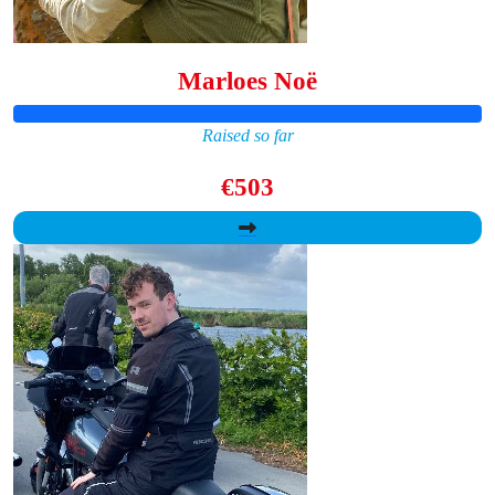
Marloes Noë
Raised so far
€503