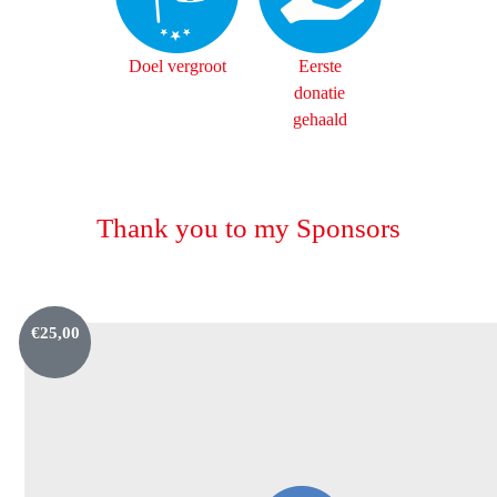
Doel vergroot
Eerste
donatie
gehaald
Thank you to my Sponsors
€
25,00