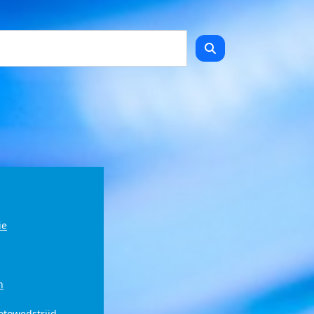
ie
n
fotowedstrijd