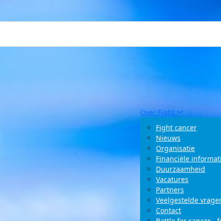
Over Fight
Fight cancer
Nieuws
Organisatie
Financiële informat
Duurzaamheid
Vacatures
Partners
Veelgestelde vrage
Contact
Battle for cancer - 