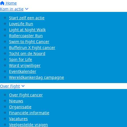
Home
Kom in actie
Start zelf een actie
LoveLife Run
Light at Night Walk
Rollercoaster Run
Swim to Fight Cancer
Buffelrun X Fight cancer
Tocht om de Noord
Spin for Life
Word vrijwilliger
Eventkalender
Wereldkankerdag campagne
Over Fight
Over Fight cancer
Nieuws
Organisatie
Financiële informatie
Vacatures
Veelgestelde vragen