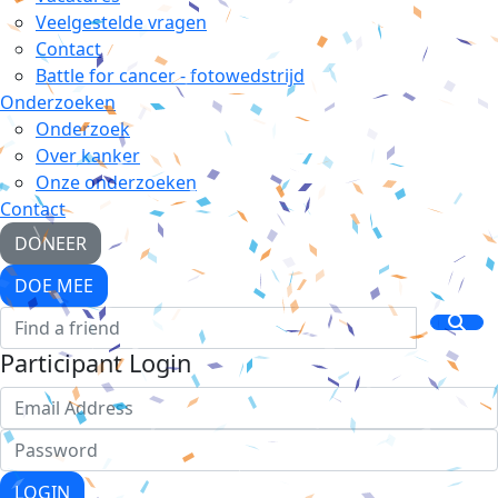
Veelgestelde vragen
Contact
Battle for cancer - fotowedstrijd
Onderzoeken
Onderzoek
Over kanker
Onze onderzoeken
Contact
DONEER
DOE MEE
Participant Login
LOGIN