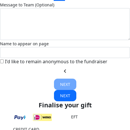
Message to Team (Optional)
Name to appear on page
I'd like to remain anonymous to the fundraiser
chevron_left
NEXT
NEXT
Finalise your gift
EFT
CREDIT CARD