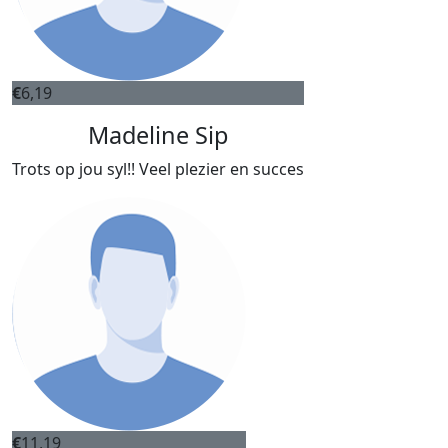
€
6,19
Madeline Sip
Trots op jou syl!! Veel plezier en succes
€
11,19