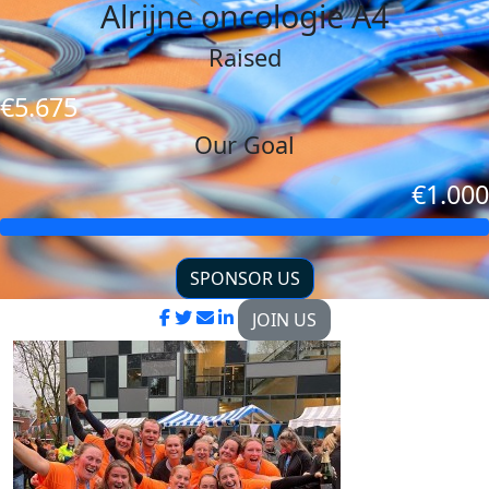
Alrijne oncologie A4
Raised
€5.675
Our Goal
€1.000
SPONSOR US
JOIN US