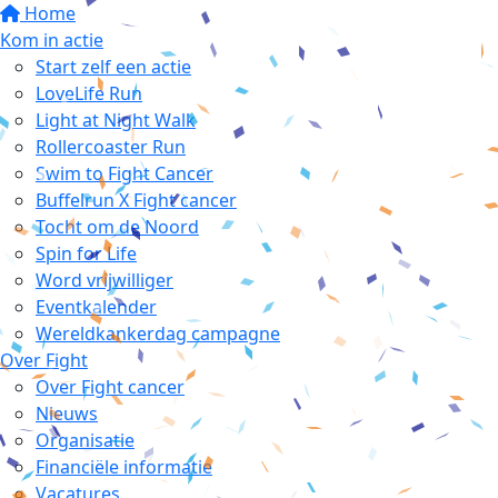
Home
Kom in actie
Start zelf een actie
LoveLife Run
Light at Night Walk
Rollercoaster Run
Swim to Fight Cancer
Buffelrun X Fight cancer
Tocht om de Noord
Spin for Life
Word vrijwilliger
Eventkalender
Wereldkankerdag campagne
Over Fight
Over Fight cancer
Nieuws
Organisatie
Financiële informatie
Vacatures