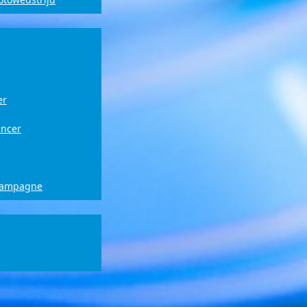
er
ancer
campagne