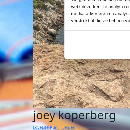
websiteverkeer te analyseren
media, adverteren en analys
verstrekt of die ze hebben v
joey koperberg
LoveLife Run | Leiden