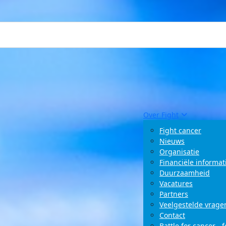
Over Fight
Fight cancer
Nieuws
Organisatie
Financiële informat
Duurzaamheid
Vacatures
Partners
Veelgestelde vrage
Contact
Battle for cancer - 