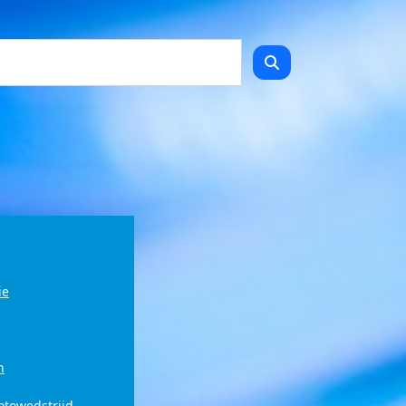
ie
n
fotowedstrijd