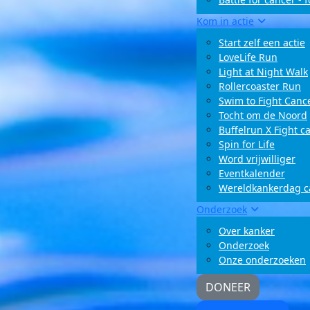
Kom in actie
Start zelf een actie
LoveLife Run
Light at Night Walk
Rollercoaster Run
Swim to Fight Canc
Tocht om de Noord
Buffelrun X Fight c
Spin for Life
Word vrijwilliger
Eventkalender
Wereldkankerdag 
Onderzoek
Over kanker
Onderzoek
Onze onderzoeken
DONEER