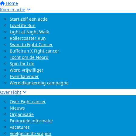
Home
Kom in actie
Start zelf een actie
LoveLife Run
Light at Night Walk
Rollercoaster Run
Swim to Fight Cancer
Buffelrun X Fight cancer
Tocht om de Noord
Spin for Life
Word vrijwilliger
Eventkalender
Wereldkankerdag campagne
Over Fight
Over Fight cancer
Nieuws
Organisatie
Financiële informatie
Vacatures
Veelgestelde vragen