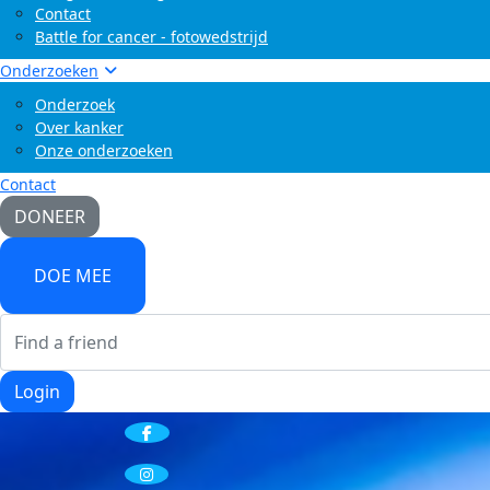
Contact
Battle for cancer - fotowedstrijd
Onderzoeken
Onderzoek
Over kanker
Onze onderzoeken
Contact
DONEER
DOE MEE
Login