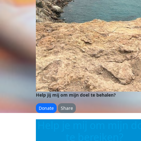
Help jij mij om mijn doel te behalen?
Donate
Share
Help je mij om mijn d
te bereiken?