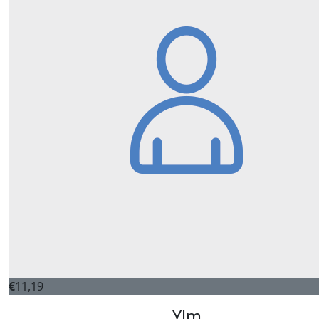
€
11,19
Ylm