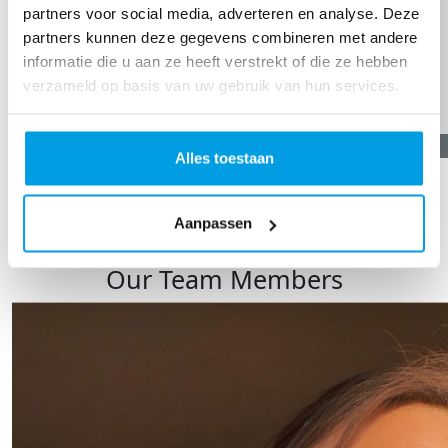
partners voor social media, adverteren en analyse. Deze
partners kunnen deze gegevens combineren met andere
informatie die u aan ze heeft verstrekt of die ze hebben
verzameld op basis van uw gebruik van hun services.
€
10,00
Alles toestaan
R Koekkoek
Aanpassen
TOON MEER
Our Team Members