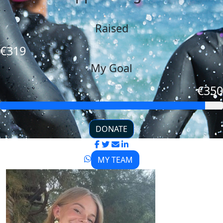
Raised
€319
My Goal
€350
DONATE
MY TEAM