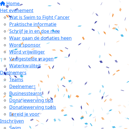
Home
Het evenement
Wat is Swim to Fight Cancer
Praktische informatie
Schrijf je in en doe mee
Waar gaan de donaties heen
Word sponsor
Word vrijwilliger
Veelgestelde vragen
Waterkwaliteit
Deelnemers
Teams
Deelnemers
Businessteams
Donatiewerving tips
Donatiewerving tools
Bereid je voor
Inschrijven
Swim