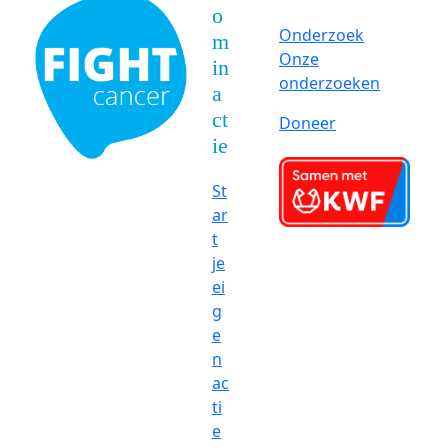
o
Onderzoek
m
Onze
in
onderzoeken
a
ct
Doneer
ie
St
ar
t
je
ei
g
e
n
ac
ti
e