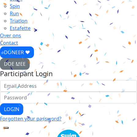
Spin
Run
Triatlon
Estafette
Over ons
Contact
DONEER ♥
DOE MEE
Participant Login
LOGIN
Forgotten your password?