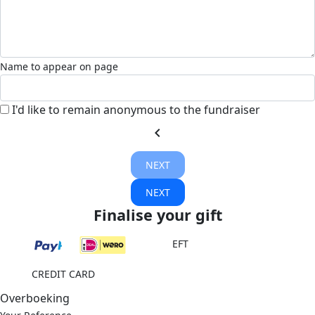
Name to appear on page
I'd like to remain anonymous to the fundraiser
chevron_left
NEXT
NEXT
Finalise your gift
EFT
CREDIT CARD
Overboeking