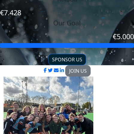
€7.428
Our Goal
€5.000
SPONSOR US
JOIN US