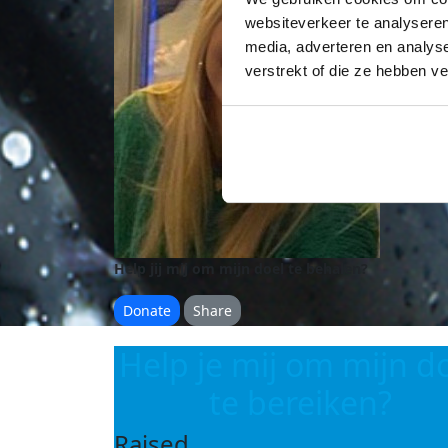
websiteverkeer te analyseren
media, adverteren en analys
verstrekt of die ze hebben v
Help jij mij om mijn doel te behalen?
Donate
Share
Help je mij om mijn d
te bereiken?
Raised