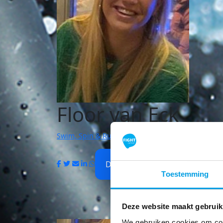
Floor van Eck
Swim, Spin & Run to Fight Cancer Den Bosch - Vu
De ijsvogels
Toestemming
Deze website maakt gebruik
We gebruiken cookies om cont