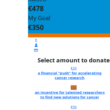
€478
My Goal
€350
€
Select amount to donate
€20
a financial "push" for accelerating
cancer research
€30
an incentive for talented researchers
to find new solutions for cancer
€50