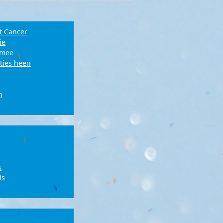
t Cancer
ie
e mee
ties heen
n
s
ls