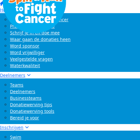
Home
Het evenement
Wat is Swim to Fight Cancer
Praktische informatie
Schrijf je in en doe mee
Waar gaan de donaties heen
Word sponsor
Word vrijwilliger
Veelgestelde vragen
Waterkwaliteit
Deelnemers
Teams
Deelnemers
Businessteams
Donatiewerving tips
Donatiewerving tools
Bereid je voor
Inschrijven
Swim