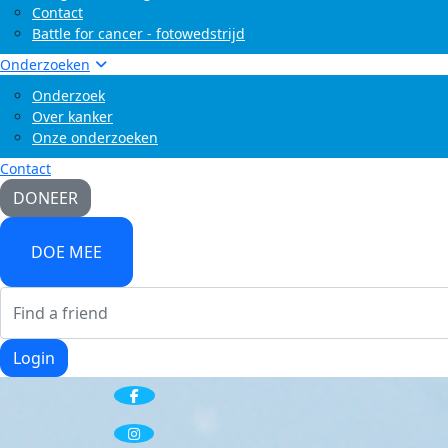
Contact
Battle for cancer - fotowedstrijd
Onderzoeken
Onderzoek
Over kanker
Onze onderzoeken
Contact
DONEER
DOE MEE
Login