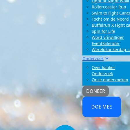
Light at Night Walk
Rollercoaster Run
Swim to Fight Canc
Tocht om de Noord
Buffelrun X Fight c
Spin for Life
Word vrijwilliger
Eventkalender
Wereldkankerdag 
Onderzoek
Over kanker
Onderzoek
Onze onderzoeken
DONEER
DOE MEE