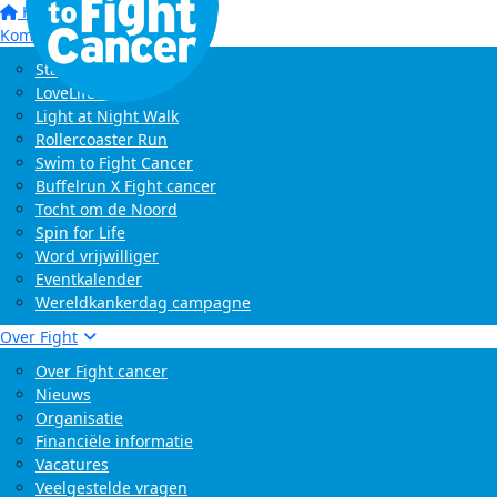
Home
Kom in actie
Start zelf een actie
LoveLife Run
Light at Night Walk
Rollercoaster Run
Swim to Fight Cancer
Buffelrun X Fight cancer
Tocht om de Noord
Spin for Life
Word vrijwilliger
Eventkalender
Wereldkankerdag campagne
Over Fight
Over Fight cancer
Nieuws
Organisatie
Financiële informatie
Vacatures
Veelgestelde vragen