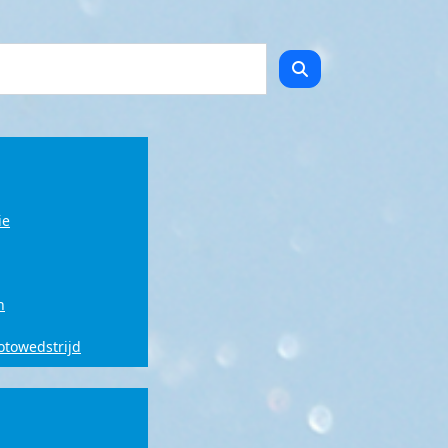
ie
n
fotowedstrijd