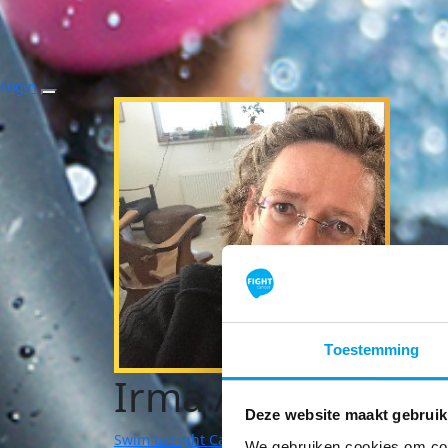
Login
Toestemming
Irma Aarts
Deze website maakt gebruik
Swim to Fight Cancer | Eindhoven
We gebruiken cookies om cont