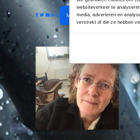
websiteverkeer te analyseren
media, adverteren en analys
My Team
verstrekt of die ze hebben v
Help jij mij om mijn doel te behalen?