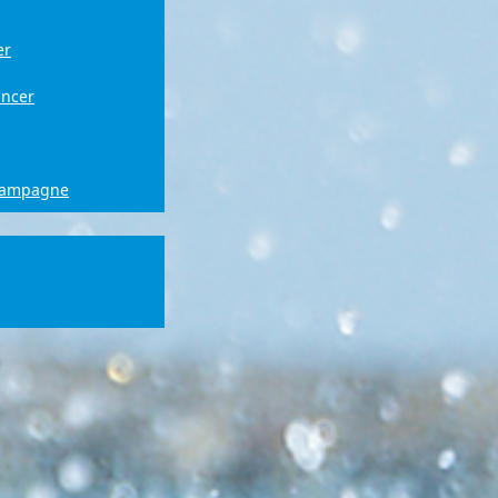
er
ancer
campagne