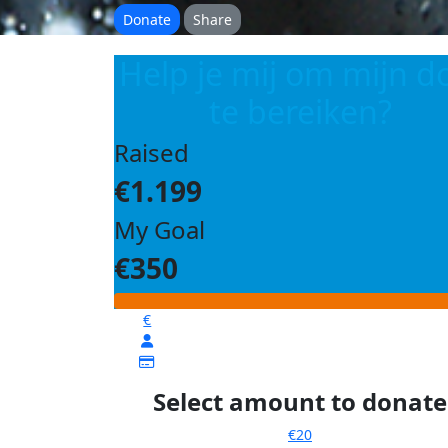
Donate
Share
Help je mij om mijn d
te bereiken?
Raised
€1.199
My Goal
€350
€
Select amount to donate
€20