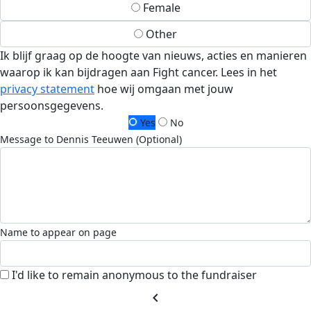
Female
Other
Ik blijf graag op de hoogte van nieuws, acties en manieren
waarop ik kan bijdragen aan Fight cancer. Lees in het
privacy statement
hoe wij omgaan met jouw
persoonsgegevens.
Yes
No
Message to Dennis Teeuwen (Optional)
Name to appear on page
I'd like to remain anonymous to the fundraiser
chevron_left