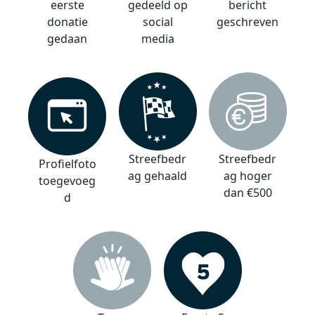
eerste
gedeeld op
bericht
donatie
social
geschreven
gedaan
media
Streefbedr
Streefbedr
Profielfoto
ag gehaald
ag hoger
toegevoeg
dan €500
d