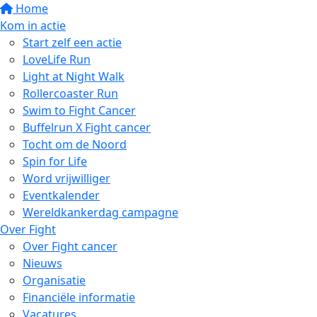
Home
Kom in actie
Start zelf een actie
LoveLife Run
Light at Night Walk
Rollercoaster Run
Swim to Fight Cancer
Buffelrun X Fight cancer
Tocht om de Noord
Spin for Life
Word vrijwilliger
Eventkalender
Wereldkankerdag campagne
Over Fight
Over Fight cancer
Nieuws
Organisatie
Financiële informatie
Vacatures