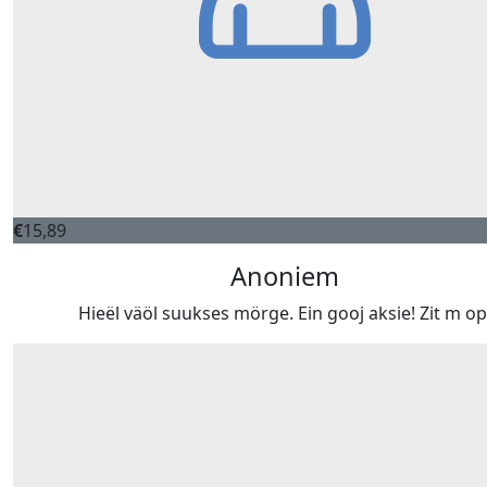
€
15,89
Anoniem
Hieël väöl suukses mörge. Ein gooj aksie! Zit m op