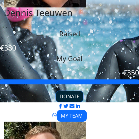
Dennis Teeuwen
Raised
€380
My Goal
€350
DONATE
MY TEAM