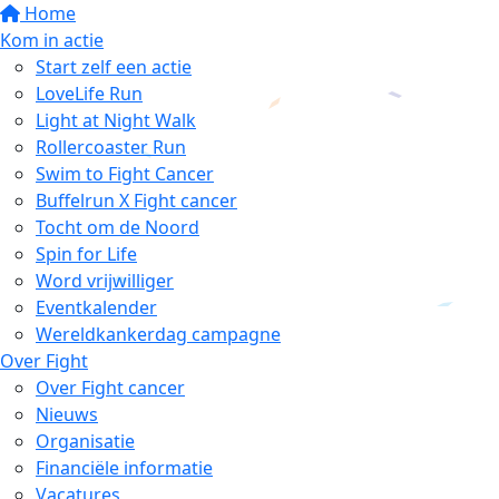
Home
Kom in actie
Start zelf een actie
LoveLife Run
Light at Night Walk
Rollercoaster Run
Swim to Fight Cancer
Buffelrun X Fight cancer
Tocht om de Noord
Spin for Life
Word vrijwilliger
Eventkalender
Wereldkankerdag campagne
Over Fight
Over Fight cancer
Nieuws
Organisatie
Financiële informatie
Vacatures