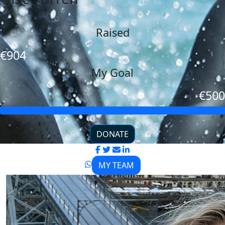
Raised
€904
My Goal
€500
DONATE
MY TEAM