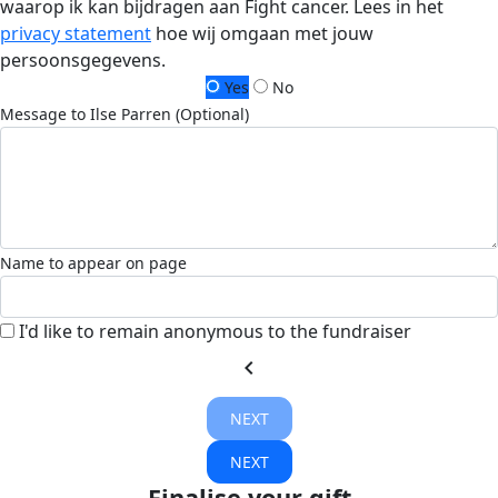
waarop ik kan bijdragen aan Fight cancer. Lees in het
privacy statement
hoe wij omgaan met jouw
persoonsgegevens.
Yes
No
Message to Ilse Parren (Optional)
Name to appear on page
I'd like to remain anonymous to the fundraiser
chevron_left
NEXT
NEXT
Finalise your gift