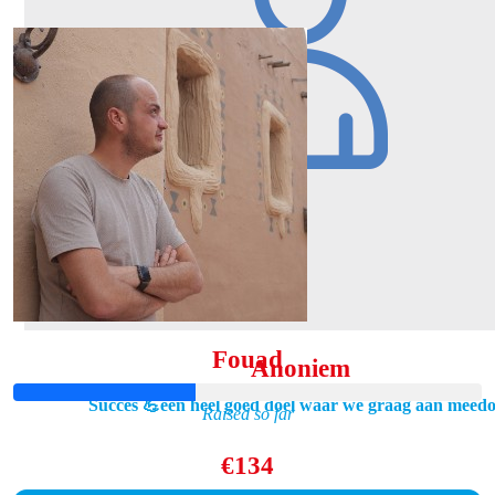
Our Team Members
Diana Hounjet
Zet hem op jij kan dit❤️ en een fantastisch doel❤️
Tim Hounjet
Fouad
Anoniem
Succes 💪een heel goed doel waar we graag aan meed
Raised so far
€134