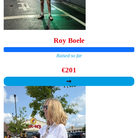
Roy Boele
Raised so far
€201