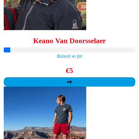
Keano Van Doorsselaer
Raised so far
€5