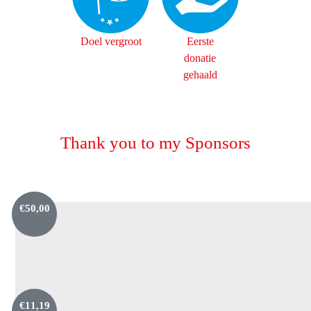
Doel vergroot
Eerste
donatie
gehaald
Thank you to my Sponsors
€
50,00
€
11,19