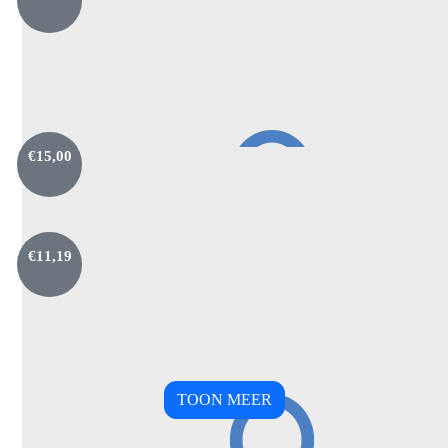
€
15,00
€
11,19
Francis Pijnenburg
TOON MEER
Succes lieverd kus papa en mamma