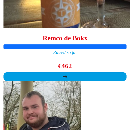
Remco de Bokx
Raised so far
€462