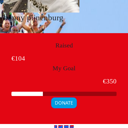
donny pijnenburg
Raised
€104
My Goal
€350
DONATE