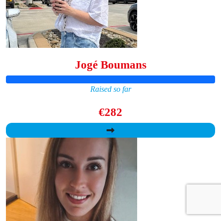
Jogé Boumans
Raised so far
€282