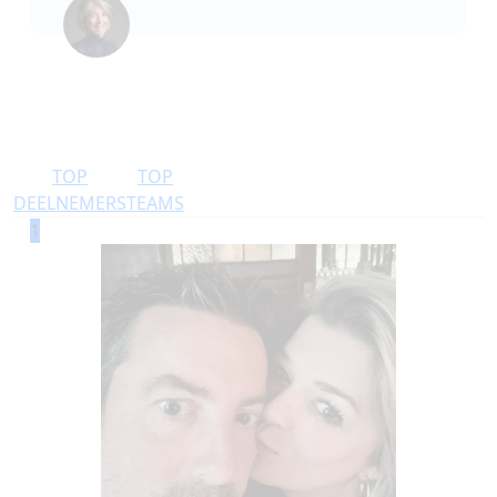
TOP
TOP
DEELNEMERS
TEAMS
1