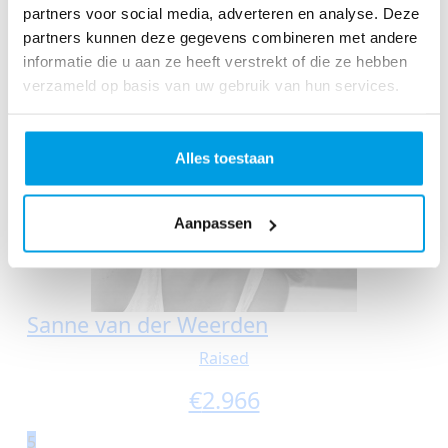
partners voor social media, adverteren en analyse. Deze
4
partners kunnen deze gegevens combineren met andere
informatie die u aan ze heeft verstrekt of die ze hebben
verzameld op basis van uw gebruik van hun services.
Alles toestaan
Aanpassen
Sanne van der Weerden
Raised
€
2.966
5