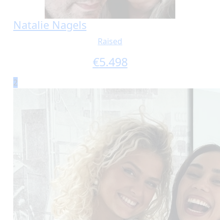
Natalie Nagels
Raised
€
5.498
2