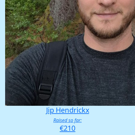
Jip Hendrickx
Raised so far:
€210