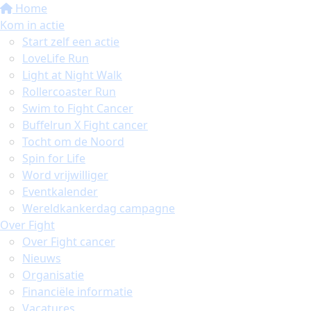
Home
Kom in actie
Start zelf een actie
LoveLife Run
Light at Night Walk
Rollercoaster Run
Swim to Fight Cancer
Buffelrun X Fight cancer
Tocht om de Noord
Spin for Life
Word vrijwilliger
Eventkalender
Wereldkankerdag campagne
Over Fight
Over Fight cancer
Nieuws
Organisatie
Financiële informatie
Vacatures