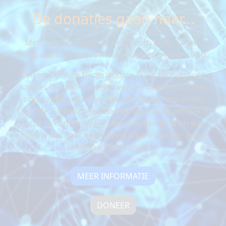
De donaties gaan naar...
Met de opbrengsten van Swim to Fight Cancer
Venlo wordt onderzoek naar kanker gefinancierd.
Een op de twee Nederlanders krijgt de diagnose
kanker. Dat zijn er veel te veel en daarom is meer
onderzoek van levensbelang. Onder ons motto
‘Love life. Fight cancer’ roepen we jou op om ook in
actie te komen. Want alleen samen kunnen we
toewerken naar een wereld waarin kanker geen
dodelijke ziekte meer is.
MEER INFORMATIE
DONEER