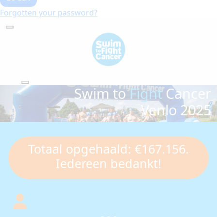
Forgotten your password?
Swim to
Fight
Cancer
Venlo 2025
Totaal opgehaald: €167.156.
Iedereen bedankt!