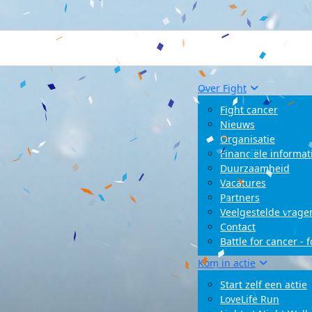
Over Fight
Fight cancer
Nieuws
Organisatie
Financiële informat
Duurzaamheid
Vacatures
Partners
Veelgestelde vrage
Contact
Battle for cancer - 
Kom in actie
Start zelf een actie
LoveLife Run