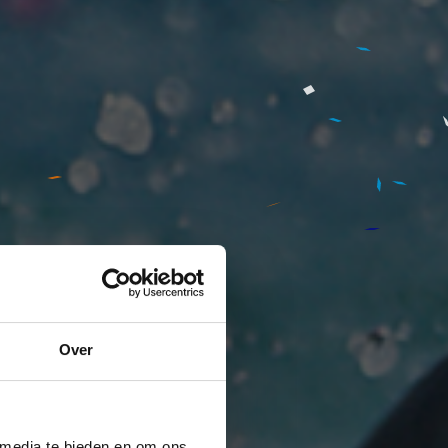
Over
 media te bieden en om ons