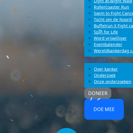
Light at Night Walk
Rollercoaster Run
Swim to Fight Canc
Tocht om de Noord
Buffelrun X Fight c
Spin for Life
Word vrijwilliger
Eventkalender
Wereldkankerdag 
Onderzoek
Over kanker
Onderzoek
Onze onderzoeken
DONEER
DOE MEE