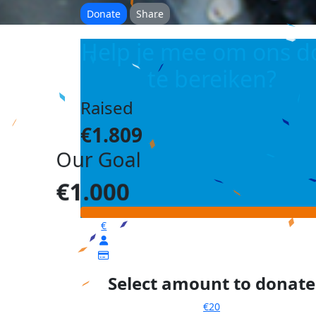
Donate
Share
Help je mee om ons d
te bereiken?
Raised
€1.809
Our Goal
€1.000
€
Select amount to donate
€20