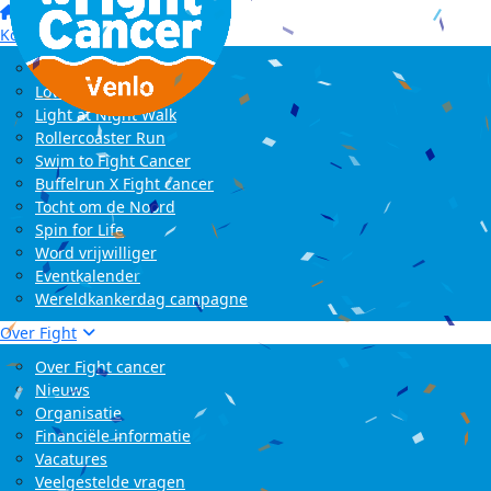
Home
Kom in actie
Start zelf een actie
LoveLife Run
Light at Night Walk
Rollercoaster Run
Swim to Fight Cancer
Buffelrun X Fight cancer
Tocht om de Noord
Spin for Life
Word vrijwilliger
Eventkalender
Wereldkankerdag campagne
Over Fight
Over Fight cancer
Nieuws
Organisatie
Financiële informatie
Vacatures
Veelgestelde vragen