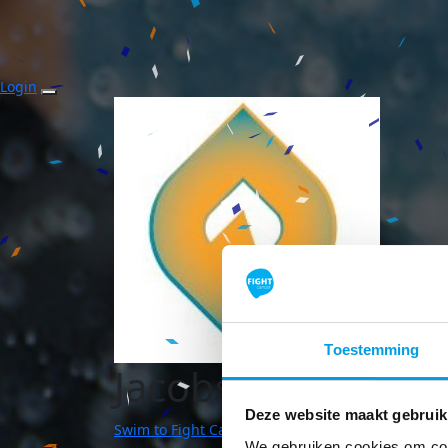
Login
Toestemming
JacobsVerzekerd
Deze website maakt gebruik
Swim to Fight Cancer | Venlo
We gebruiken cookies om cont