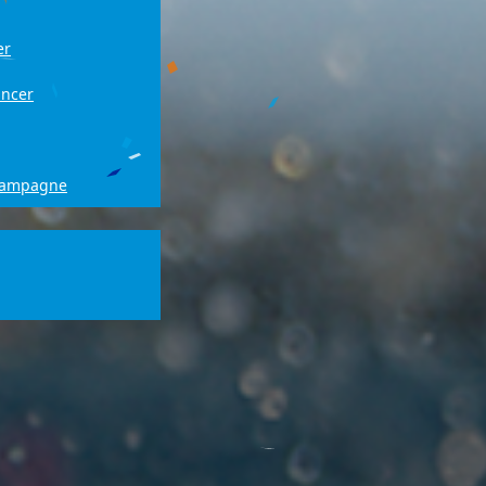
er
ancer
campagne