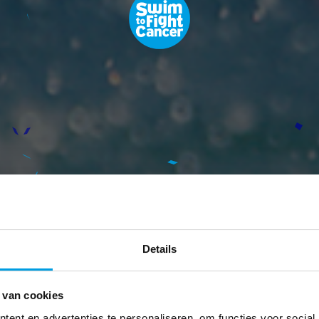
Details
 van cookies
ent en advertenties te personaliseren, om functies voor social