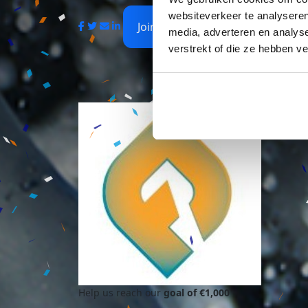
websiteverkeer te analyseren
Join Us
media, adverteren en analys
verstrekt of die ze hebben v
Help us reach our
goal of €1,000