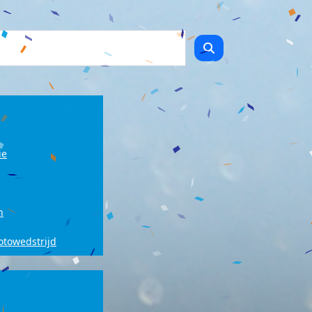
ie
n
fotowedstrijd