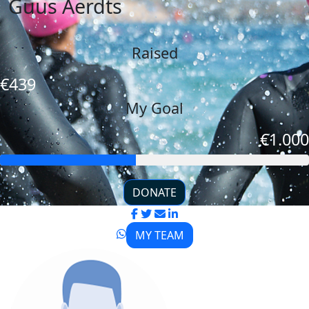
Guus Aerdts
Raised
€439
My Goal
€1.000
DONATE
MY TEAM