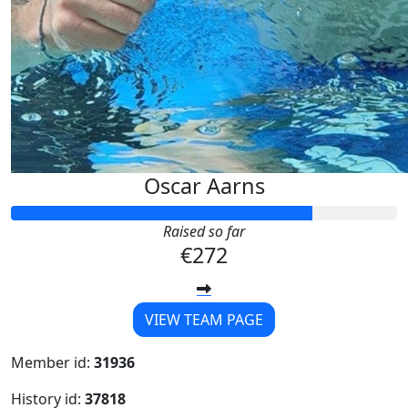
Oscar Aarns
Raised so far
€272
VIEW TEAM PAGE
Member id:
31936
History id:
37818