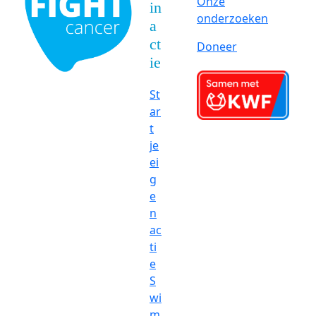
Onze
in
onderzoeken
a
ct
Doneer
ie
St
ar
t
je
ei
g
e
n
ac
ti
e
S
wi
m