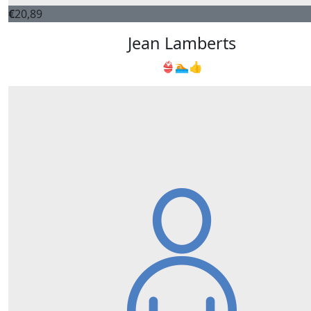
€
20,89
Jean Lamberts
👙🏊👍