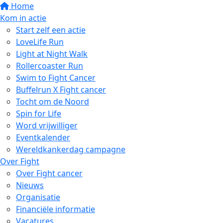
Home
Kom in actie
Start zelf een actie
LoveLife Run
Light at Night Walk
Rollercoaster Run
Swim to Fight Cancer
Buffelrun X Fight cancer
Tocht om de Noord
Spin for Life
Word vrijwilliger
Eventkalender
Wereldkankerdag campagne
Over Fight
Over Fight cancer
Nieuws
Organisatie
Financiële informatie
Vacatures