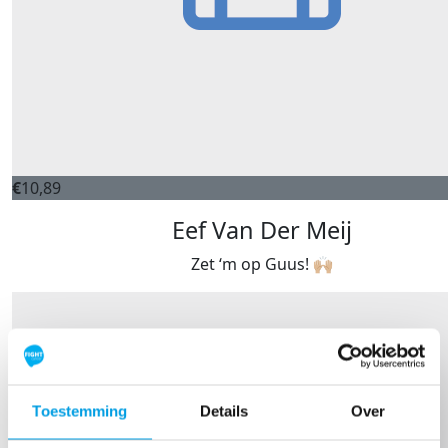
€
10,89
Eef Van Der Meij
Zet ‘m op Guus! 🙌🏼
Toestemming
Details
Over