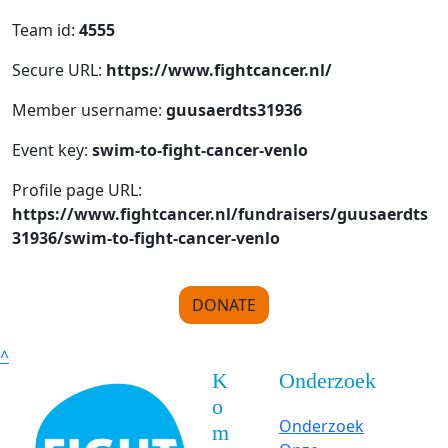
Team id:
4555
Secure URL:
https://www.fightcancer.nl/
Member username:
guusaerdts31936
Event key:
swim-to-fight-cancer-venlo
Profile page URL:
https://www.fightcancer.nl/fundraisers/guusaerdts
31936/swim-to-fight-cancer-venlo
DONATE
^
K
Onderzoek
o
Onderzoek
m