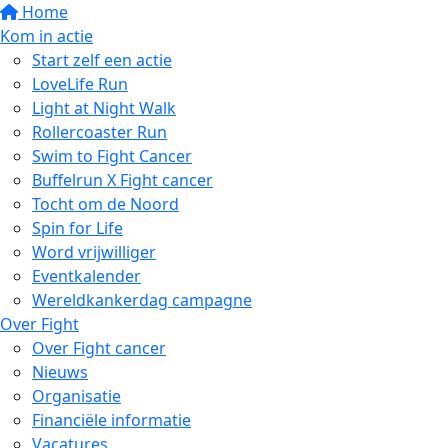
Home
Kom in actie
Start zelf een actie
LoveLife Run
Light at Night Walk
Rollercoaster Run
Swim to Fight Cancer
Buffelrun X Fight cancer
Tocht om de Noord
Spin for Life
Word vrijwilliger
Eventkalender
Wereldkankerdag campagne
Over Fight
Over Fight cancer
Nieuws
Organisatie
Financiële informatie
Vacatures