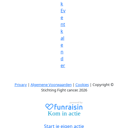
k
Ev
e
nt
k
al
e
n
d
er
Privacy
|
Algemene Voorwaarden
|
Cookies
| Copyright ©
Stichting Fight cancer. 2026
Kom in actie
Start je eigen actie