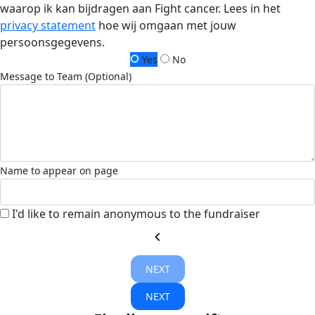
waarop ik kan bijdragen aan Fight cancer. Lees in het
privacy statement
hoe wij omgaan met jouw
persoonsgegevens.
Yes
No
Message to Team (Optional)
Name to appear on page
I'd like to remain anonymous to the fundraiser
chevron_left
NEXT
NEXT