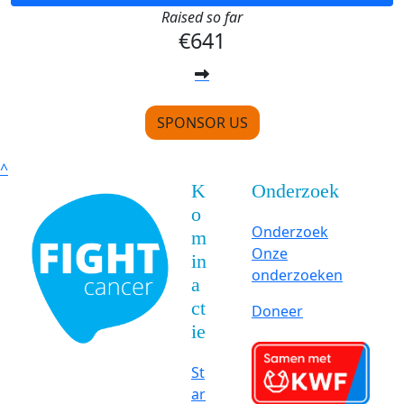
Raised so far
€641
SPONSOR US
^
K
Onderzoek
o
Onderzoek
m
Onze
in
onderzoeken
a
ct
Doneer
ie
St
ar