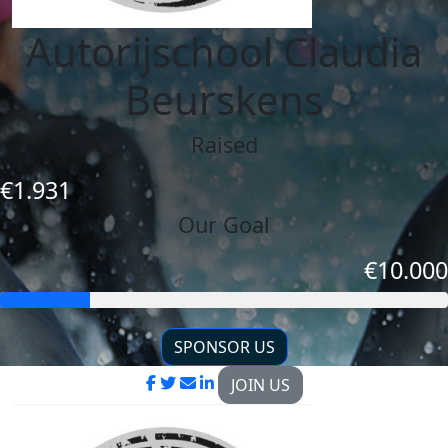
Autorijschool Claudia
Beurskens
Raised
€1.931
Our Goal
€10.000
SPONSOR US
JOIN US