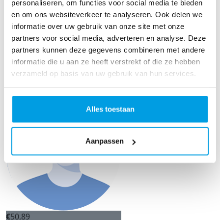
personaliseren, om functies voor social media te bieden
en om ons websiteverkeer te analyseren. Ook delen we
€
52,89
informatie over uw gebruik van onze site met onze
partners voor social media, adverteren en analyse. Deze
Hout-vast
partners kunnen deze gegevens combineren met andere
Voor het 2e jaar op rij zet jij je hiervoor in.
informatie die u aan ze heeft verstrekt of die ze hebben
Ongelofelijk trots op jou! Je bent een
verzameld op basis van uw gebruik van hun services.
topgozer. Succes 🍀
Alles toestaan
Aanpassen
€
50,89