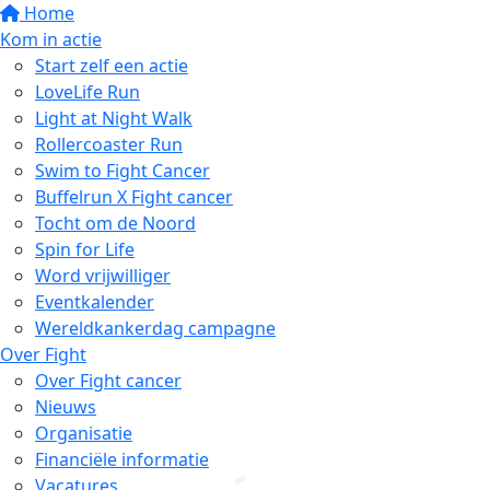
Home
Kom in actie
Start zelf een actie
LoveLife Run
Light at Night Walk
Rollercoaster Run
Swim to Fight Cancer
Buffelrun X Fight cancer
Tocht om de Noord
Spin for Life
Word vrijwilliger
Eventkalender
Wereldkankerdag campagne
Over Fight
Over Fight cancer
Nieuws
Organisatie
Financiële informatie
Vacatures