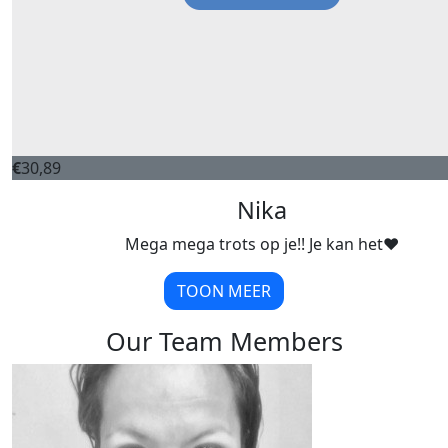
€
30,89
Nika
Mega mega trots op je!! Je kan het♥️
TOON MEER
Our Team Members