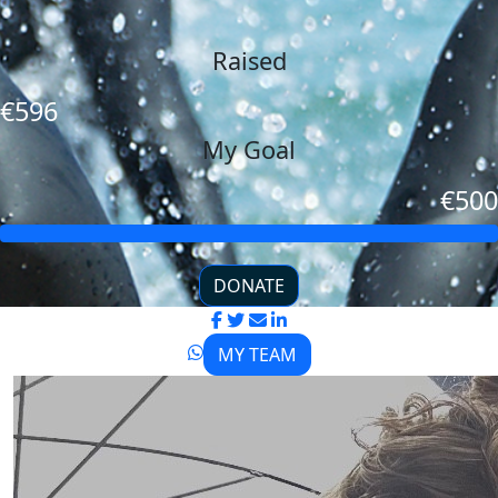
Raised
€596
My Goal
€500
DONATE
MY TEAM