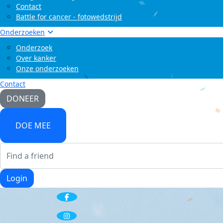
Contact
Battle for cancer - fotowedstrijd
Onderzoeken
Onderzoek
Over kanker
Onze onderzoeken
Contact
DONEER
DOE MEE
Login