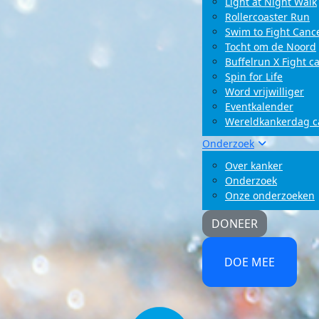
Light at Night Walk
Rollercoaster Run
Swim to Fight Canc
Tocht om de Noord
Buffelrun X Fight c
Spin for Life
Word vrijwilliger
Eventkalender
Wereldkankerdag 
Onderzoek
Over kanker
Onderzoek
Onze onderzoeken
DONEER
DOE MEE