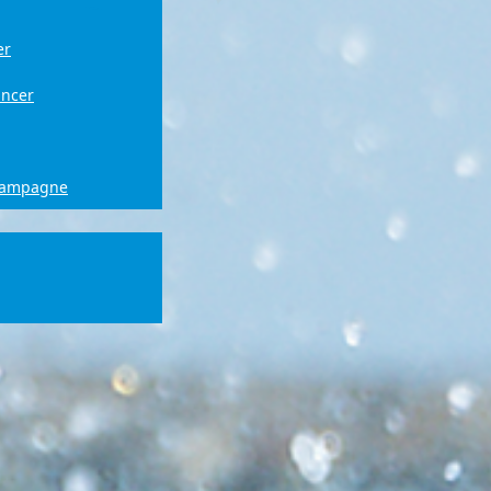
er
ancer
campagne