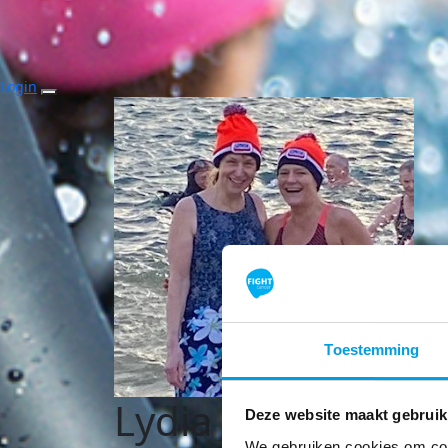
Login
Toestemming
Lydia Farmbroug
Deze website maakt gebruik
We gebruiken cookies om cont