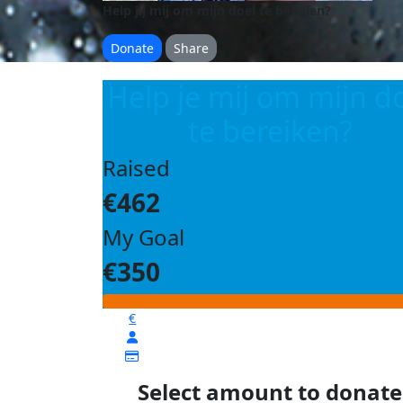
Help jij mij om mijn doel te behalen?
Donate
Share
Help je mij om mijn d
te bereiken?
Raised
€462
My Goal
€350
€
Select amount to donate