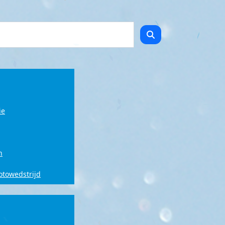
ie
n
fotowedstrijd