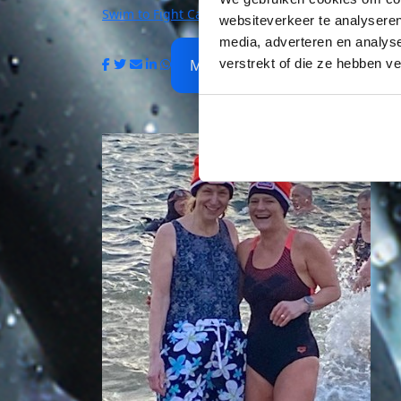
Swim to Fight Cancer | Eindhoven
websiteverkeer te analyseren
media, adverteren en analys
verstrekt of die ze hebben v
My Team