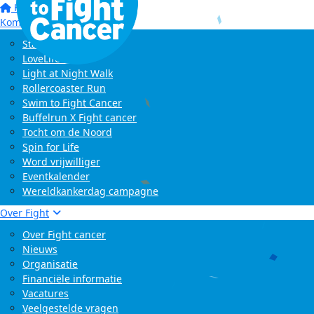
Home
Kom in actie
Start zelf een actie
LoveLife Run
Light at Night Walk
Rollercoaster Run
Swim to Fight Cancer
Buffelrun X Fight cancer
Tocht om de Noord
Spin for Life
Word vrijwilliger
Eventkalender
Wereldkankerdag campagne
Over Fight
Over Fight cancer
Nieuws
Organisatie
Financiële informatie
Vacatures
Veelgestelde vragen