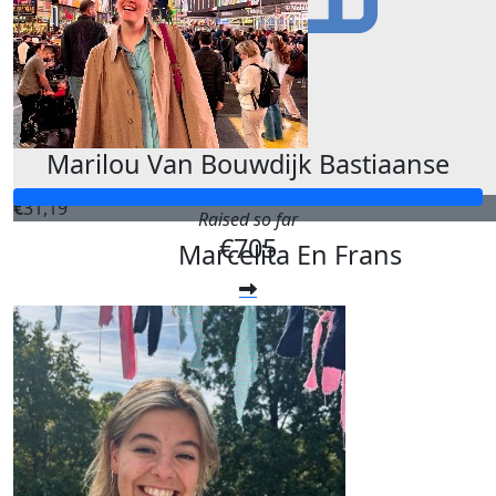
€
101,19
Bateau
Goed bezig Lou, we zijn nu al trots op jou!!!! Zet m op 
🥰🥰🥰🥰🥰💖💖💖💖💖 xx Bateau
Marilou Van Bouwdijk Bastiaanse
€
31,19
Raised so far
€705
Marcelita En Frans