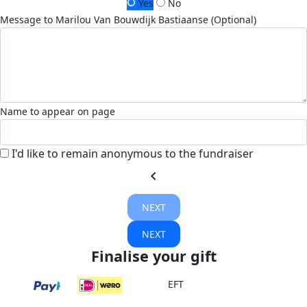
Yes
No
Message to Marilou Van Bouwdijk Bastiaanse (Optional)
Name to appear on page
I'd like to remain anonymous to the fundraiser
chevron_left
NEXT
NEXT
Finalise your gift
EFT