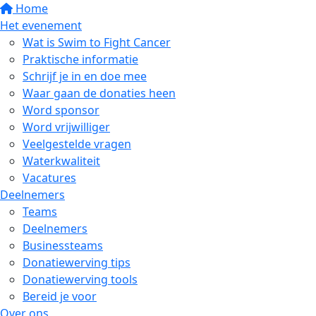
Home
Het evenement
Wat is Swim to Fight Cancer
Praktische informatie
Schrijf je in en doe mee
Waar gaan de donaties heen
Word sponsor
Word vrijwilliger
Veelgestelde vragen
Waterkwaliteit
Vacatures
Deelnemers
Teams
Deelnemers
Businessteams
Donatiewerving tips
Donatiewerving tools
Bereid je voor
Over ons