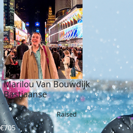
Marilou Van Bouwdijk
Bastiaanse
Raised
€705