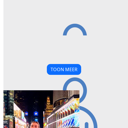
€
31,19
Anoniem
Dat doe je reuze goed Lou in de mooiste stad van N
TOON MEER
Our Team Members
€
26,19
Guus En Jimmy
Goed bezig Lou. Succes!!! X