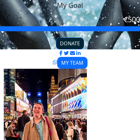
My Goal
€500
DONATE
MY TEAM