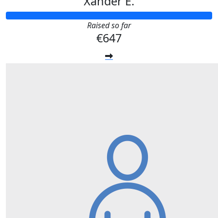
Xander E.
Raised so far
€647