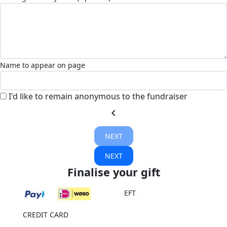
Name to appear on page
I'd like to remain anonymous to the fundraiser
chevron_left
NEXT
NEXT
Finalise your gift
EFT
CREDIT CARD