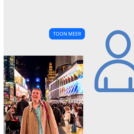
TOON MEER
Our Team Members
€
45,19
€
6,19
Anoniem
Bas
Zet 'm op Dirk
€
7,00