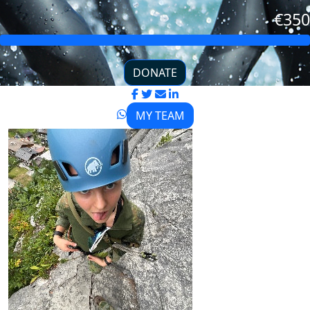
€350
DONATE
MY TEAM