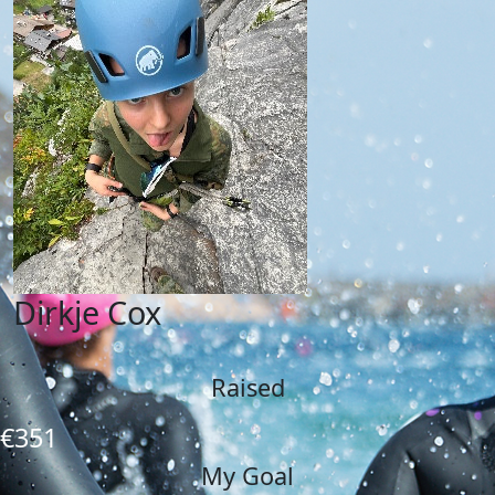
Dirkje Cox
Raised
€351
My Goal