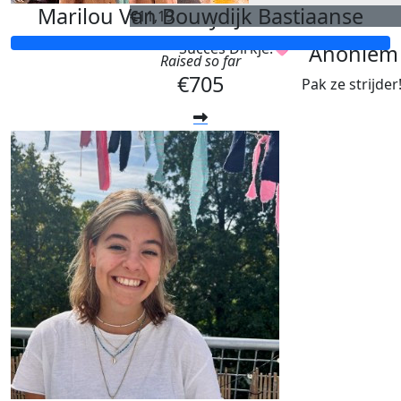
Marilou Van Bouwdijk Bastiaanse
Jill G.
€
11,19
Succes Dirkje!🩷
Anoniem
Raised so far
€705
Pak ze strijder!