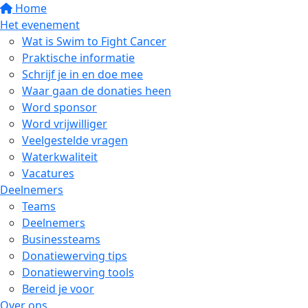
Home
Het evenement
Wat is Swim to Fight Cancer
Praktische informatie
Schrijf je in en doe mee
Waar gaan de donaties heen
Word sponsor
Word vrijwilliger
Veelgestelde vragen
Waterkwaliteit
Vacatures
Deelnemers
Teams
Deelnemers
Businessteams
Donatiewerving tips
Donatiewerving tools
Bereid je voor
Over ons