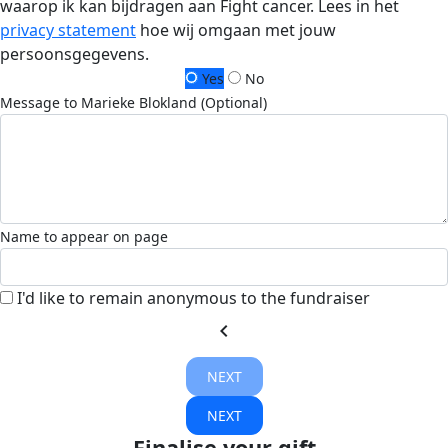
waarop ik kan bijdragen aan Fight cancer. Lees in het
privacy statement
hoe wij omgaan met jouw
persoonsgegevens.
Yes
No
Message to Marieke Blokland (Optional)
Name to appear on page
I'd like to remain anonymous to the fundraiser
chevron_left
NEXT
NEXT
Finalise your gift