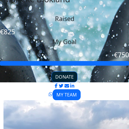
Raised
€825
My Goal
€750
DONATE
MY TEAM