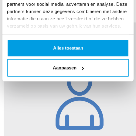
partners voor social media, adverteren en analyse. Deze
SHARE
partners kunnen deze gegevens combineren met andere
Thank you to my Sponsors
informatie die u aan ze heeft verstrekt of die ze hebben
verzameld op basis van uw gebruik van hun services.
Alles toestaan
Aanpassen