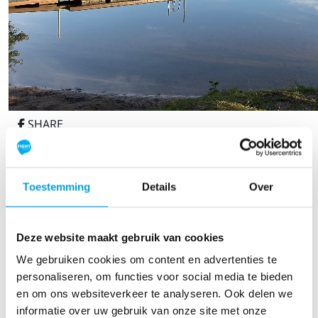
SHARE
Oefenen!
Tuesday 19 augustus
Toestemming
Details
Over
We zijn al even bezig met de voorbereidingen. Vanaf
begin juni al iedere week zwemmen bij de Giese Kop (
Deze website maakt gebruik van cookies
voor de kenners rondje om het eiland). Ook tijdens de
vakantie blijven zwemmen, maar dan in een idyllisch
We gebruiken cookies om content en advertenties te
meertje (met een héle koude onderstroom). Héél veel
personaliseren, om functies voor social media te bieden
vissen om ons heen ( en ja ze knabbelde óók aan onze
en om ons websiteverkeer te analyseren. Ook delen we
tenen).
informatie over uw gebruik van onze site met onze