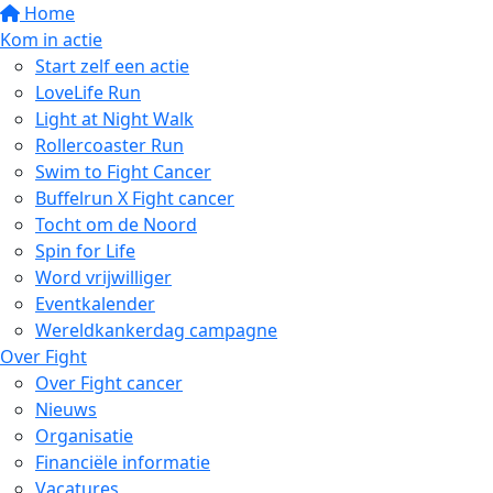
Home
Kom in actie
Start zelf een actie
LoveLife Run
Light at Night Walk
Rollercoaster Run
Swim to Fight Cancer
Buffelrun X Fight cancer
Tocht om de Noord
Spin for Life
Word vrijwilliger
Eventkalender
Wereldkankerdag campagne
Over Fight
Over Fight cancer
Nieuws
Organisatie
Financiële informatie
Vacatures