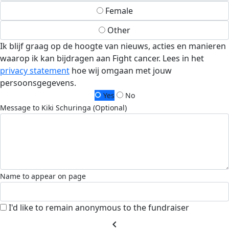
Female
Other
Ik blijf graag op de hoogte van nieuws, acties en manieren
waarop ik kan bijdragen aan Fight cancer. Lees in het
privacy statement
hoe wij omgaan met jouw
persoonsgegevens.
Yes
No
Message to Kiki Schuringa (Optional)
Name to appear on page
I'd like to remain anonymous to the fundraiser
chevron_left