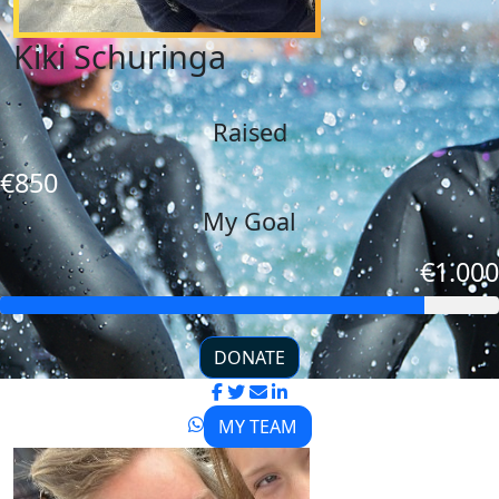
Kiki Schuringa
Raised
€850
My Goal
€1.000
DONATE
MY TEAM