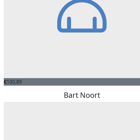
€
100,89
Bart Noort