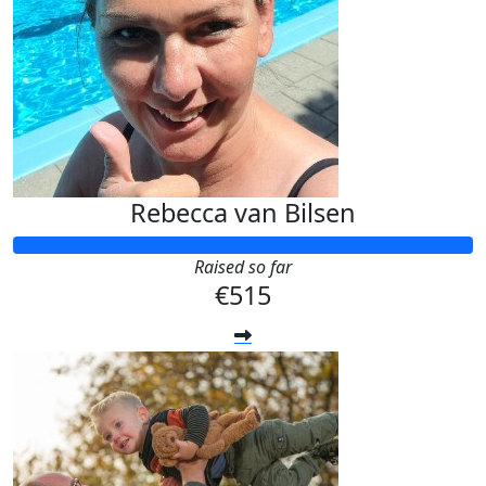
Rebecca van Bilsen
Raised so far
€515