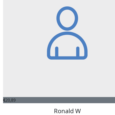
€
20,89
Ronald W