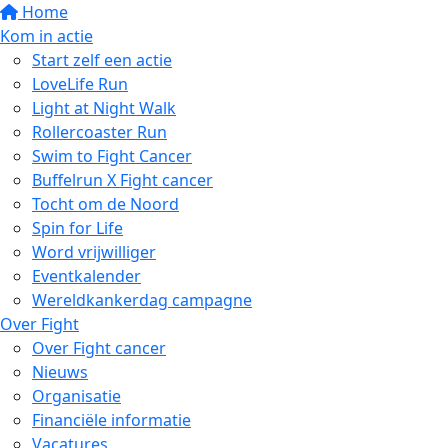
Home
Kom in actie
Start zelf een actie
LoveLife Run
Light at Night Walk
Rollercoaster Run
Swim to Fight Cancer
Buffelrun X Fight cancer
Tocht om de Noord
Spin for Life
Word vrijwilliger
Eventkalender
Wereldkankerdag campagne
Over Fight
Over Fight cancer
Nieuws
Organisatie
Financiële informatie
Vacatures