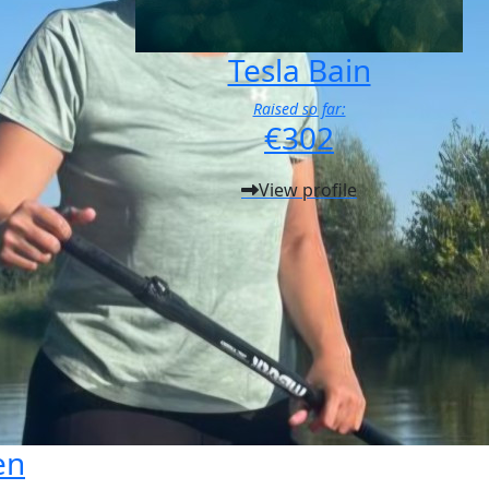
Tesla Bain
Raised so far:
€302
View profile
en