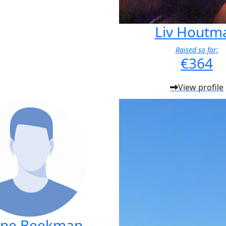
Liv Houtm
Raised so far:
€364
View profile
nne Beekman