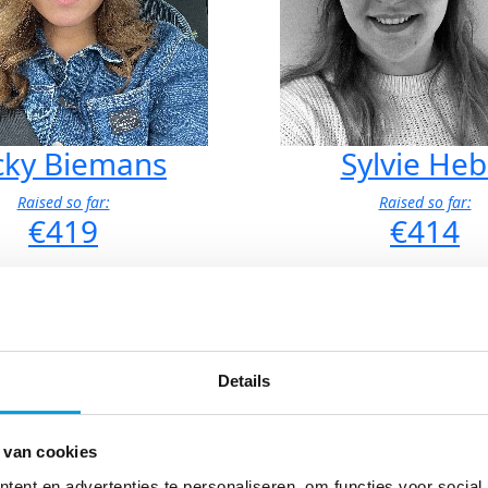
cky Biemans
Sylvie Hebl
Raised so far:
Raised so far:
€419
€414
View profile
View profile
Details
 van cookies
ent en advertenties te personaliseren, om functies voor social