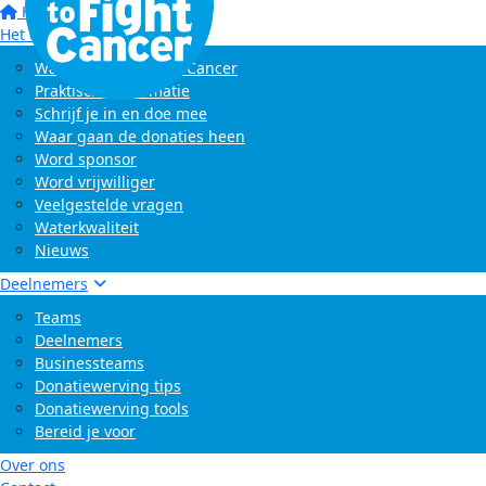
Home
Het evenement
Wat is Swim to Fight Cancer
Praktische informatie
Schrijf je in en doe mee
Waar gaan de donaties heen
Word sponsor
Word vrijwilliger
Veelgestelde vragen
Waterkwaliteit
Nieuws
Deelnemers
Teams
Deelnemers
Businessteams
Donatiewerving tips
Donatiewerving tools
Bereid je voor
Over ons