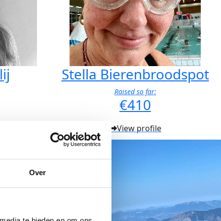
ij
Stella Bierenbroodspot
Raised so far:
€410
View profile
Over
 media te bieden en om ons