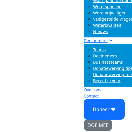
Waar gaan de dona
Word sponsor
Word vrijwilliger
Veelgestelde vrage
Waterkwaliteit
Nieuws
Deelnemers
Teams
Deelnemers
Businessteams
Donatiewerving tip
Donatiewerving too
Bereid je voor
Over ons
Contact
Doneer ♥
DOE MEE