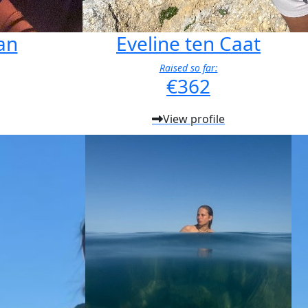
an
Eveline ten Caat
Raised so far:
€362
View profile