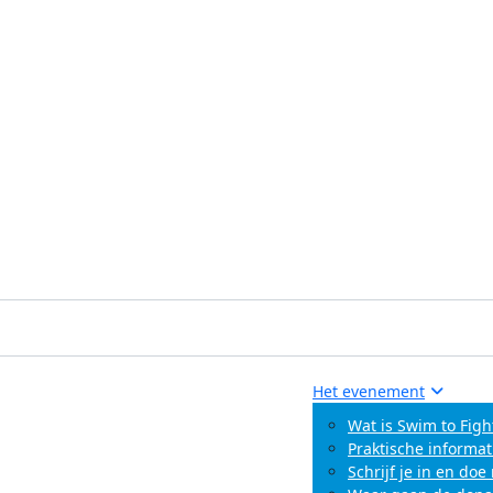
Het evenement
Wat is Swim to Figh
Praktische informat
Schrijf je in en do