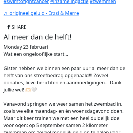
#swimtofightcancer
#inzamelingactie
#zwemmen
♬ origineel geluid - Erzsi & Marre
SHARE
Al meer dan de helft!
Monday 23 februari
Wat een ongelooflijke start…
Gister hebben we binnen een paar uur al meer dan de
helft van ons streefbedrag opgehaald!!! Zóveel
donaties, lieve berichten en aanmoedigingen… Dank
jullie wel! 🫶🏻🤍
Vanavond springen we weer samen het zwembad in,
zoals we elke maandag- en én woensdagavond doen.
Maar dit keer trainen we met een heel duidelijk doel
voor ogen: op 5 september samen 2 kilometer
zwemmen om zoveel mogelijk geld op te halen voor