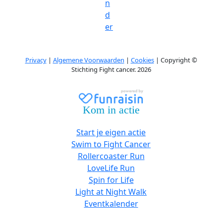
n
d
er
Privacy
|
Algemene Voorwaarden
|
Cookies
| Copyright ©
Stichting Fight cancer. 2026
Kom in actie
Start je eigen actie
Swim to Fight Cancer
Rollercoaster Run
LoveLife Run
Spin for Life
Light at Night Walk
Eventkalender