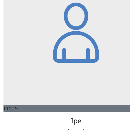
€
11,19
Ipe