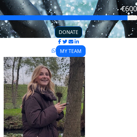
€600
DONATE
MY TEAM