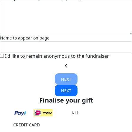
Name to appear on page
I'd like to remain anonymous to the fundraiser
chevron_left
NEXT
NEXT
Finalise your gift
EFT
CREDIT CARD