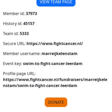
VIEW TEAM PAGE
Member id:
37973
History id:
45157
Team id:
5333
Secure URL:
https://www.fightcancer.nl/
Member username:
marreijkelenstam
Event key:
swim-to-fight-cancer-leerdam
Profile page URL:
https://www.fightcancer.nl/fundraisers/marreijkele
nstam/swim-to-fight-cancer-leerdam
DONATE