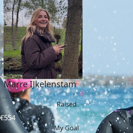
Marre IJkelenstam
Raised
€554
My Goal