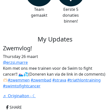
Team
Eerste 5
gemaakt
donaties
binnen!
My Updates
Zwemvlog!
Thursday 26 maart
@erzsi.marre
Kom met ons mee trainen voor de Swim to fight
cancer!! 🏊🏻‍♀️💦(Doneren kan via de link in de comments)
🫶🏻
#zwemmen
#zwembad
#strava
#triathlontraining
#swimtofightcancer
♬ Originalton - ☾
SHARE