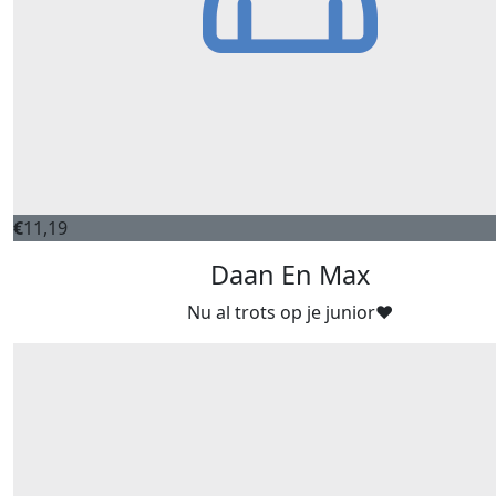
€
11,19
Daan En Max
Nu al trots op je junior❤️