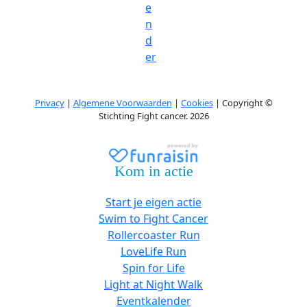
e
n
d
er
Privacy
|
Algemene Voorwaarden
|
Cookies
| Copyright ©
Stichting Fight cancer. 2026
Kom in actie
Start je eigen actie
Swim to Fight Cancer
Rollercoaster Run
LoveLife Run
Spin for Life
Light at Night Walk
Eventkalender