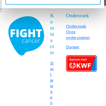
^
K
Onderzoek
o
Onderzoek
m
Onze
in
onderzoeken
a
ct
Doneer
ie
St
ar
t
je
ei
g
e
n