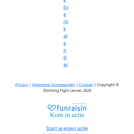
k
Ev
e
nt
k
al
e
n
d
er
Privacy
|
Algemene Voorwaarden
|
Cookies
| Copyright ©
Stichting Fight cancer. 2026
Kom in actie
Start je eigen actie