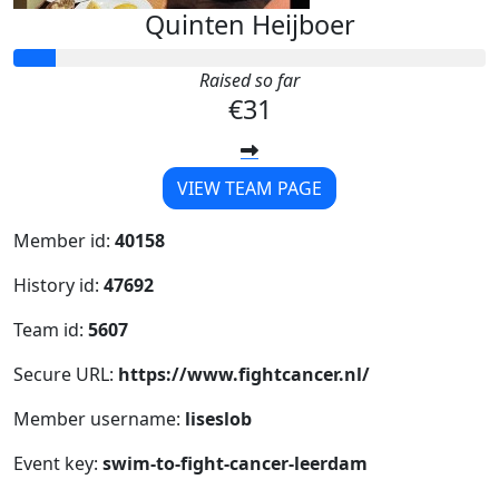
Quinten Heijboer
Raised so far
€31
VIEW TEAM PAGE
Member id:
40158
History id:
47692
Team id:
5607
Secure URL:
https://www.fightcancer.nl/
Member username:
liseslob
Event key:
swim-to-fight-cancer-leerdam