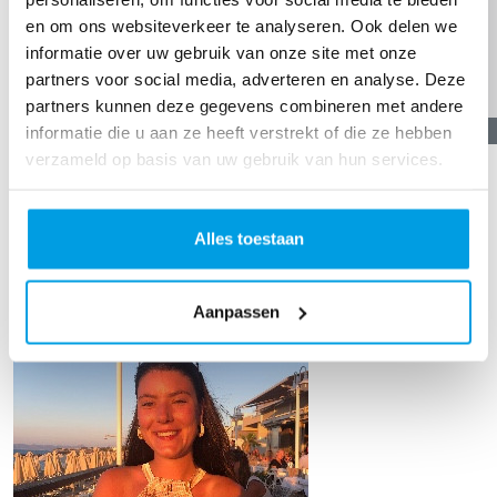
€
51,19
en om ons websiteverkeer te analyseren. Ook delen we
informatie over uw gebruik van onze site met onze
Anoniem
partners voor social media, adverteren en analyse. Deze
partners kunnen deze gegevens combineren met andere
€
76,19
informatie die u aan ze heeft verstrekt of die ze hebben
Manuela Heijboer
verzameld op basis van uw gebruik van hun services.
Janneke Slob
Raised so far
Mooi doel ! Fijne dat je meedoet ! Succes 💋
€115
Alles toestaan
Aanpassen