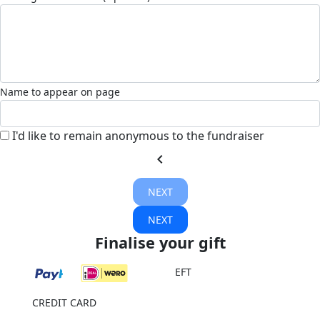
Name to appear on page
I'd like to remain anonymous to the fundraiser
chevron_left
NEXT
NEXT
Finalise your gift
EFT
CREDIT CARD