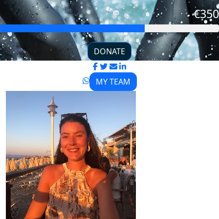
€350
DONATE
MY TEAM