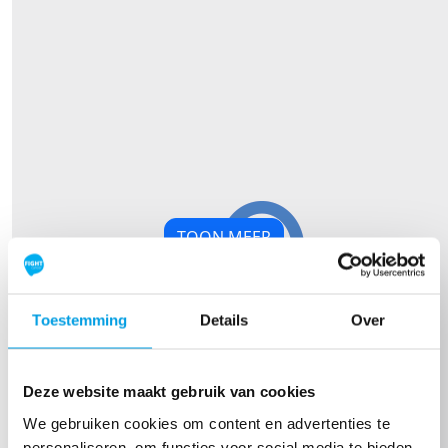
TOON MEER
Our Team Members
Toestemming
Details
Over
€
21,19
€
26,19
Jose Brouwer
John
Deze website maakt gebruik van cookies
Succes! Zet' m op 👍🏻
Veel succ
We gebruiken cookies om content en advertenties te
personaliseren, om functies voor social media te bieden