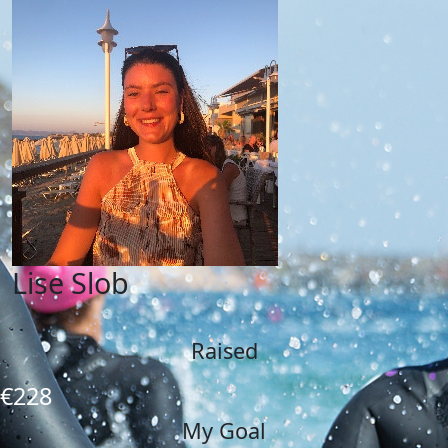
Lise Slob
Raised
€228
My Goal