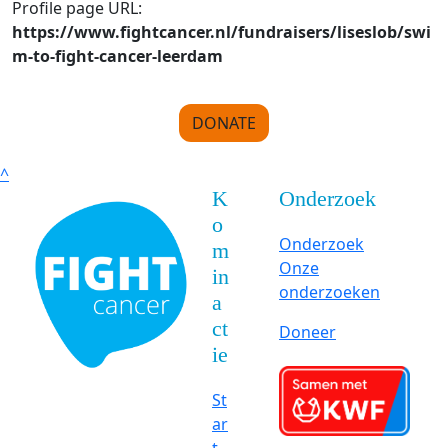
Profile page URL:
https://www.fightcancer.nl/fundraisers/liseslob/swi
m-to-fight-cancer-leerdam
DONATE
^
K
Onderzoek
o
Onderzoek
m
Onze
in
onderzoeken
a
ct
Doneer
ie
St
ar