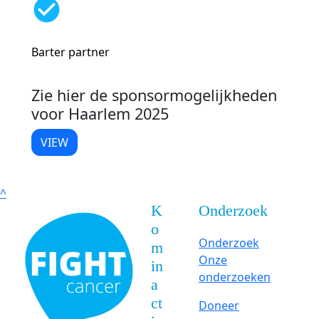
check_circle
Barter partner
Zie hier de sponsormogelijkheden
voor Haarlem 2025
VIEW
^
K
Onderzoek
o
Onderzoek
m
Onze
in
onderzoeken
a
ct
Doneer