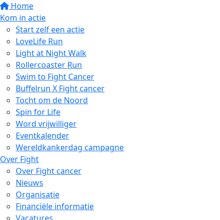
Home
Kom in actie
Start zelf een actie
LoveLife Run
Light at Night Walk
Rollercoaster Run
Swim to Fight Cancer
Buffelrun X Fight cancer
Tocht om de Noord
Spin for Life
Word vrijwilliger
Eventkalender
Wereldkankerdag campagne
Over Fight
Over Fight cancer
Nieuws
Organisatie
Financiële informatie
Vacatures