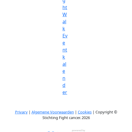
g
ht
W
al
k
Ev
e
nt
k
al
e
n
d
er
Privacy
|
Algemene Voorwaarden
|
Cookies
| Copyright ©
Stichting Fight cancer. 2026