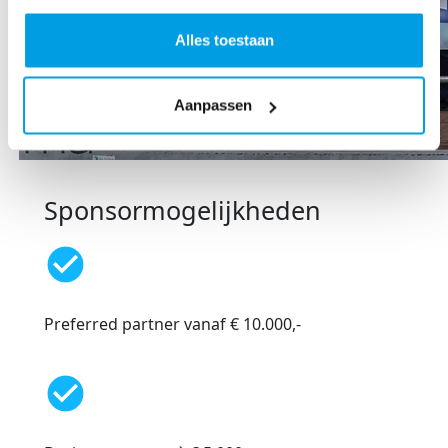
Alles toestaan
Aanpassen
Sponsormogelijkheden
check_circle
Preferred partner vanaf € 10.000,-
check_circle