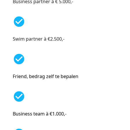
Business partner à € 5.000,-
check_circle
Swim partner à €2.500,-
check_circle
Friend, bedrag zelf te bepalen
check_circle
Business team à €1.000,-