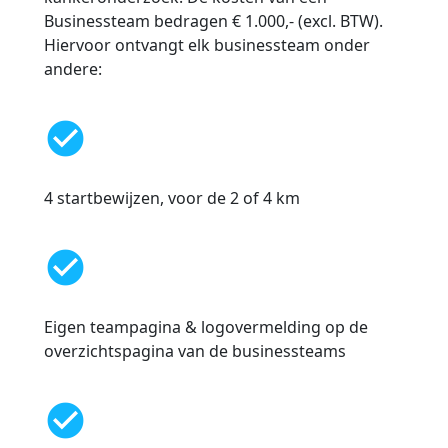
Businessteam bedragen € 1.000,- (excl. BTW).
Hiervoor ontvangt elk businessteam onder
andere:
check_circle
4 startbewijzen, voor de 2 of 4 km
check_circle
Eigen teampagina & logovermelding op de
overzichtspagina van de businessteams
check_circle