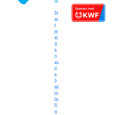
ie
St
ar
t
je
ei
g
e
n
ac
ti
e
S
wi
m
to
Fi
g