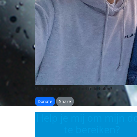
Help jij mij om mijn doel te behalen?
Donate
Share
Help je mij om mijn d
te bereiken?