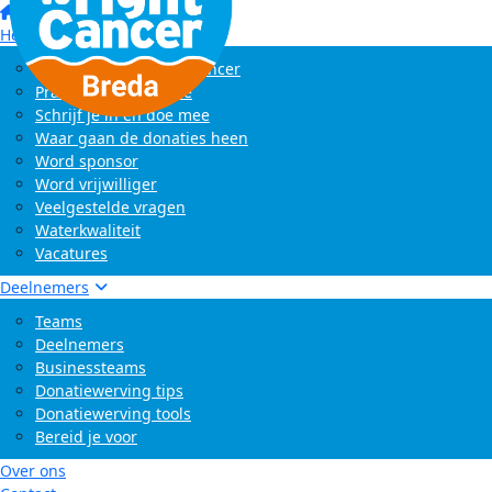
Home
Het evenement
Wat is Swim to Fight Cancer
Praktische informatie
Schrijf je in en doe mee
Waar gaan de donaties heen
Word sponsor
Word vrijwilliger
Veelgestelde vragen
Waterkwaliteit
Vacatures
Deelnemers
Teams
Deelnemers
Businessteams
Donatiewerving tips
Donatiewerving tools
Bereid je voor
Over ons