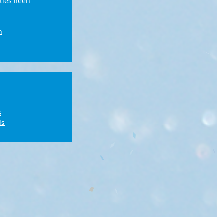
ties heen
n
s
ls