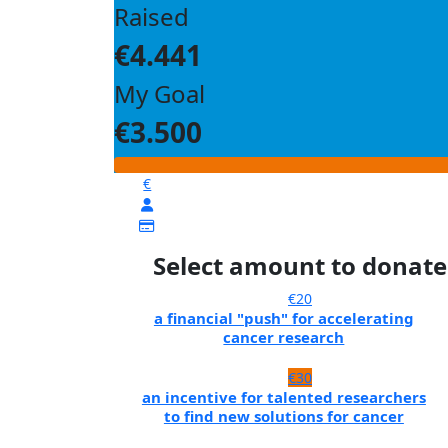
Raised
€4.441
My Goal
€3.500
€
Select amount to donate
€20
a financial "push" for accelerating
cancer research
€30
an incentive for talented researchers
to find new solutions for cancer