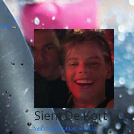
Login
Siem De Kort
Swim to Fight Cancer | Tilburg