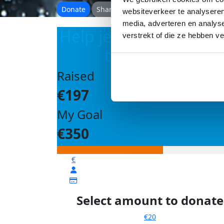
Donate
Share
websiteverkeer te analyseren
media, adverteren en analys
Help je mij om mijn d
verstrekt of die ze hebben v
te bereiken?
Raised
€197
My Goal
€350
€
Select amount to donate
€20