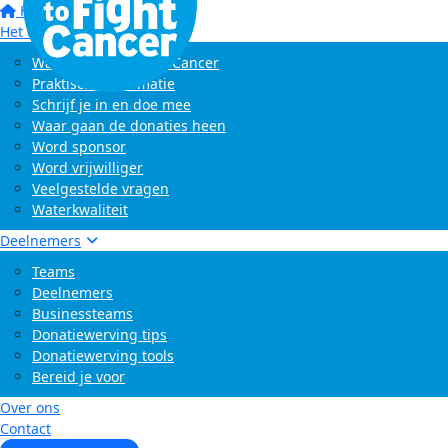
Home
Het evenement
Wat is Swim to Fight Cancer
Praktische informatie
Schrijf je in en doe mee
Waar gaan de donaties heen
Word sponsor
Word vrijwilliger
Veelgestelde vragen
Waterkwaliteit
Deelnemers
Teams
Deelnemers
Businessteams
Donatiewerving tips
Donatiewerving tools
Bereid je voor
Over ons
Contact