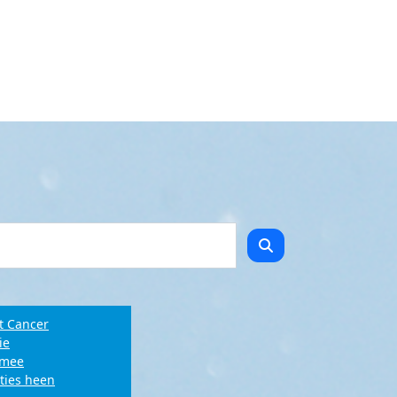
t Cancer
ie
e mee
ties heen