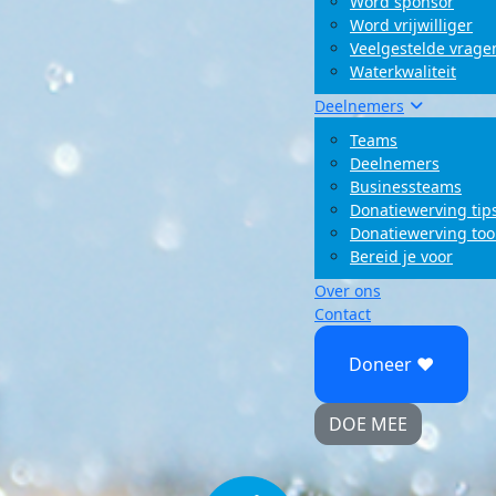
Word sponsor
Word vrijwilliger
Veelgestelde vrage
Waterkwaliteit
Deelnemers
Teams
Deelnemers
Businessteams
Donatiewerving tip
Donatiewerving too
Bereid je voor
Over ons
Contact
Doneer ♥
DOE MEE