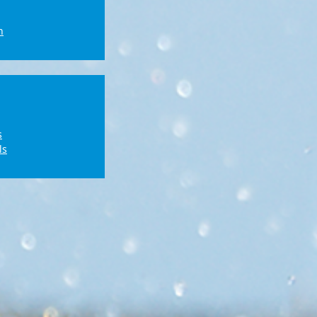
n
s
ls